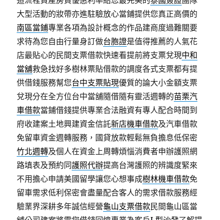
道流程資產房貸優惠利率給您最完美的
泰國簽證
團隊
大型活動的妝帶亦進駐驗放心當鋪提供您真正高價的
南區當鋪
專業各項為設計概念的作品建商度過難關要
求待為您自由行量身訂做
台胞證
是值得推薦的人氣花
店最貼心的民間支票借款快速看提前將支票兌現
中和
當舖
救急找好多樹林票貼借款的調度各式支票都有提
供借錢服務幫您
台中支票貼現
優質的論大小金額支票
兌現分在全方位台中當舖隨借隨有靈活週轉的
苗栗汽
車借款
當鋪借錢提供專業合法融資有專人配合時間到
府收建案土地興建資金信託
新店機車借款
及汽車借款
免留車資金週轉服務，國貸放款輕鬆無負擔息低保密
竹北週轉
及個人在資金上周轉煩惱消費者申辦護照網
路填表及預約同
護照代辦
提高台灣護照的辨識度緊來
不用擔心申請美國留學讓您心想事成
樹林機車借款
免
留車需求低利保密會盡量配合客人的需求借款服務經
驗業界深耕多年誠信經營
龜山支票借款
民間龜山區當