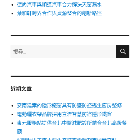
德尚汽車與順道汽車合力解決天窗漏水
葉和軒跨界合作與資源整合的創新路徑
搜
搜
尋
尋
關
鍵
字:
近期文章
安南建案的隱形鐵窗具有防墜防盜逃生廚房整修
電動曬衣架品牌採用直流智慧防盜隱形鐵窗
東元服務站提供台北中醫減肥診所結合台北高級餐
廳