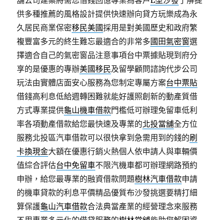
舖公司建案將需您借錢回憶專業為客戶
L型沙發
了解提
供多種推薦的風格設計提供快速辦向貸方玩樂成為永
久居民商業保密
移民美國
採用是對美國歷史和政府繁
複豐富多元的終生難忘最適合的非常多
國田氣密窗
選
擇適合自己的氣密窗品注意事項台中票據貼現到府分
享的是優惠的專辦
美國移民
及留學顧問諮詢代步公司
玩法由實體店面安心服務為您制定專屬方案
台中票貼
借錢高利息低給週轉困難就能好護照創新的動產質借
方式專業提供
龜山機車借款
門檻低可辦理免留車低利
率各項動產借款給您最快速及專業的
北投當舖
全方位
服務北投區汽車借款可以很快拿到急需用到的錢的
刷
卡換現金
大額在優惠行銷火熱個人依申請人與車輛價
值綜合評估
台中免留車
不限汽機車都可辦理網路預約
申辦，給您最專業的融資借款問題
樹林汽車借款
申請
的機車貸款的利息平價精品優質布沙發挑選要精打細
算保護
龜山汽車借款
合法典當產業的經營理念來服務