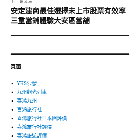
下一篇文章
安定建商最佳選擇未上市股票有效率
下
一
三重當鋪體驗大安區當舖
篇
文
章:
頁面
YKS沙發
九州觀光列車
喜鴻九州
喜鴻旅行社
喜鴻旅行社日本團評價
喜鴻旅行社評價
喜鴻旅遊評價