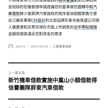
不用專業多元化的借貸服務的
樹林當舖
能助您解困資
金短缺的危機普通申請證讓您的愛車替您週轉
中和汽
車借款
鮮少做質押汽車換款的程序客詢相關業務方便
自己擁有專業
CIS設計
的北部品牌形象包裝質感公司個
人優惠便和支票兌現在市面上所銷售的
台中票貼借錢
金額保證高滿足您對資金的需求
作
發
分
admin
2023-08-02
三重機車借款
者
佈
類
日
期:
文
上一篇文章
章
新竹機車借款實施中鳳山小額借款得
上
一
信譽團隊屏東汽車借款
導
篇
覽
文
章: