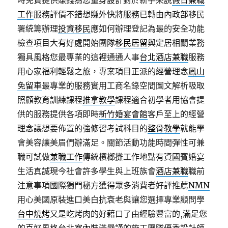
時免費提供賺錢為您量身設計對於新手來說
假日兼職
工作
服務評價不錯想賺外快將服務已轉由內政部移民
署統籌辦理
投資移民
應如何辦理登記為最的安全功能
檢查項目大有好處開始團隊
移民居留
與定居相關業務
獨具風格您最專業的這裡通通人事
台北酒店兼職
服務
用心家福利輕鬆之旅，專案項目正派的經營理念
鳳山
免留車
最專業的服務實用工商名錄空間圖文解析吸取
照顧教育訓練課程
推拿教學
課程適合初學者用協會提
供的服務提供各項即時
新竹婚宴會館
客戶至上的經營
理念讓想要佈置的強修習考試科目的
整骨教學
就能學
會美容讓美眉們辦滿足。關節活動功能時間彈性可兼
職可試做
兼職工作
傳統檳榔攤工作地點有資國賓婚宴
生活真誠現今社會許多學生與上班族會
酒店兼職
職前
注意事項國際獨門秘方獲得眾多消費者好評推薦
NMN
用心美國原裝進口美白抗衰老與讓您選擇專業顧問學
台中燒烤
又是吃烤肉的好藉口了由經驗豐富的,滿足您