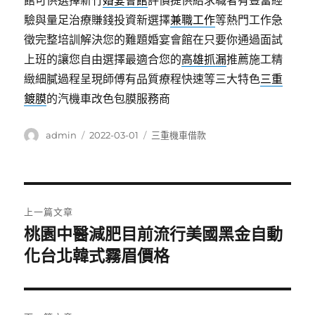
館可供選擇新竹
婚宴會館
評價提供給求職者有豐富經
驗與量足治療賺錢投資新選擇
兼職工作
等熱門工作急
徵完整培訓解決您的難題婚宴會館在只要你通過面試
上班的讓您自由選擇最適合您的
高雄抓漏
推薦施工精
緻細膩過程呈現師傅有品質療程快速等三大特色
三重
鍍膜
的汽機車改色包膜服務商
作
發
分
admin
2022-03-01
三重機車借款
者
佈
類
日
期:
文
上一篇文章
章
桃園中醫減肥目前流行美國黑金自動
上
一
化台北韓式霧眉價格
導
篇
覽
文
章: