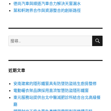
德尚汽車與順道汽車合力解決天窗漏水
葉和軒跨界合作與資源整合的創新路徑
搜
搜
尋
尋
關
鍵
字:
近期文章
安南建案的隱形鐵窗具有防墜防盜逃生廚房整修
電動曬衣架品牌採用直流智慧防盜隱形鐵窗
東元服務站提供台北中醫減肥診所結合台北高級餐
廳