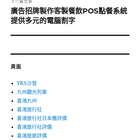
下一篇文章
廣告招牌製作客製餐飲POS點餐系統
下
一
提供多元的電腦割字
篇
文
章:
頁面
YKS沙發
九州觀光列車
喜鴻九州
喜鴻旅行社
喜鴻旅行社日本團評價
喜鴻旅行社評價
喜鴻旅遊評價