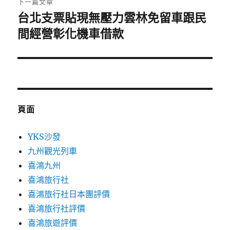
下一篇文章
台北支票貼現無壓力雲林免留車跟民
下
一
間經營彰化機車借款
篇
文
章:
頁面
YKS沙發
九州觀光列車
喜鴻九州
喜鴻旅行社
喜鴻旅行社日本團評價
喜鴻旅行社評價
喜鴻旅遊評價