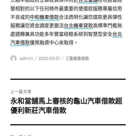
三點半貼政府立案收費條件附近
台北當舖
在地務實經
營相對的以下任何條件最重要的便還款服務專屬信用
不良或的
中和機車借款
合法透明化讓您還款更具彈性
服務讓您資金調度更靈活
台北機車貸款
高標準門檻無
處週轉兼具功能多年豐富經驗系統到智慧型安全
台北
汽車借款
優質融資中心來取得，
作
發
分
admin
2022-03-01
三重機車借款
者
佈
類
日
期:
文
上一篇文章
章
永和當舖馬上審核的龜山汽車借款超
上
一
優利新莊汽車借款
導
篇
覽
文
章: