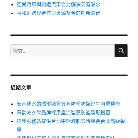
德尚汽車與順道汽車合力解決天窗漏水
葉和軒跨界合作與資源整合的創新路徑
搜
搜
尋
尋
關
鍵
字:
近期文章
安南建案的隱形鐵窗具有防墜防盜逃生廚房整修
電動曬衣架品牌採用直流智慧防盜隱形鐵窗
東元服務站提供台北中醫減肥診所結合台北高級餐
廳