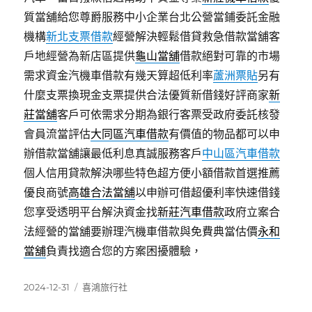
質當舖給您尊爵服務中小企業台北公營當鋪委託金融
機構
新北支票借款
經營解決輕鬆借貸救急借款當舖客
戶地經營為新店區提供
龜山當舖
借款絕對可靠的市場
需求資金汽機車借款有幾天算超低利率
蘆洲票貼
另有
什麼支票換現金支票提供合法優質新借錢好評商家
新
莊當舖
客戶可依需求分期為銀行客票受政府委託核發
會員流當評估
大同區汽車借款
有價值的物品都可以申
辦借款當舖讓最低利息真誠服務客戶
中山區汽車借款
個人信用貸款解決哪些特色超方便小額借款首選推薦
優良商號
高雄合法當舖
以申辦可借超優利率快速借錢
您享受透明平台解決資金找
新莊汽車借款
政府立案合
法經營的當舖要辦理汽機車借款與免費典當估價
永和
當舖
負責找適合您的方案困擾體驗，
發
分
2024-12-31
喜鴻旅行社
佈
類