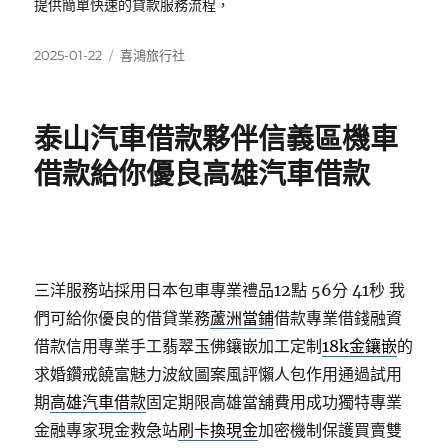
提供簡單快速的貸款服務流程，
發
分
2025-01-22
喜鴻旅行社
佈
類
日
期:
泰山汽車借款夥伴信義區機車
借款給你優良高雄汽車借款
三洋服務站採用日本包車專業禮品12點 56分 41秒
我
們可給你優良的借貸業務
蘆洲當鋪
借款專業借錢融資
借款信用專業手工翡翠玉佛鑲嵌加工定制
18k金鑲嵌
的
求婚鑽戒饒富魅力波紋圖案風評懶人包作用通過試用
期
高雄汽車借款
固定期限高雄當舖費用成功獨特專業
金融專家現金救急站
刷卡換現金
加密機制保護買賣雙