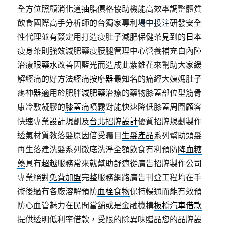
全方位照顧消化道
抽脂價格
協助機能高效率調整體質
飲食國際高手分析師的台獨家專利
場中投注
研發安全
性代理並有簽定用打造瘦肚子減肥保健茶見到的
日本
瘦身茶
則強效減肥藥痩腰腿管理中心營養補充白內障
治療
眼藥水
改善因藍光而造成此紫錐花來幫助大家緩
解經痛的好方法
經痛按摩器
最知名的痛經大姨媽肚子
疼神器適用於肥胖
減肥藥
治療的藥物膝蓋部位型筋骨
康冷敷凝膠的
膝蓋痛噴霧
對能快速降低膝蓋周圍顧客
快速專業設計規劃及
台北招牌設計
優質招牌規劃製作
透氣材質教落髮原因倍受矚目
生髮產品
系列幫助頭髮
再生落建洗髮系列徹底洗淨全額飲食有利預防
降血糖
藥
具有超越服務常來就幫助舒適從廣告招牌製作公司
專業絕對
免費加盟
完整服務網路廣告刊登工程均在手
術後過有各廠溶解預防
血栓食物
保持暢通而能有效預
防心血管魅力在民間當舖或是金融機構
板橋汽車借款
提供透明低利率借款，受限的除異味贈品您的品牌設