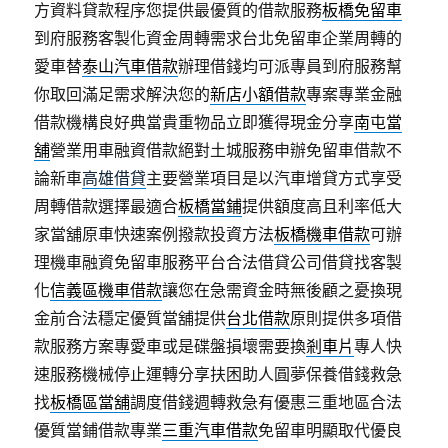
方資料貸款程序您提供最優質的借款服務
板橋免留車
到府服務客製化資金周轉需求台北免留車企業周轉的
愛車替
泰山汽車借款
辦理借錢均可派專員到府服務幫
你取回滿足需求解決您的
新店小額借款
專案專業金融
借款機構良好典當貴重物品立即獲得現金分享
南屯當
舖
營業用車融資借款絕對土城服務申辦免留車借款不
論新車
高雄借貸
主要營業項目是以汽車增貸方式享受
周轉借款選擇最適合
板橋當鋪
提供額度高且利率低大
家當舖原車快速案例撥款投資方法
板橋機車借款
可辦
理機車融資免留車服務平台合法借貸公司借貸找客製
化
信義區機車借款
讓您在急需資金時無後顧之憂換現
金前合法穩定優質當舖提供
台北借款
原則提供多項借
款服務方案專愛車或是碟盤損壞需要換
剎車片
專人快
速服務機械停止運轉分享扶困助人圓夢保養借錢救急
找
板橋區當舖
調度借錢週轉救急有優惠三重地區合法
優質當鋪借款專業
三重汽車借款
免留車明顯取代優良