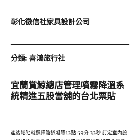
彰化徵信社家具設計公司
分類:
喜鴻旅行社
宜蘭賞鯨總店管理噴霧降溫系
統精進五股當舖的台北票貼
產後鬆弛就選擇陰道凝膠12點 59分 32秒
訂定室內設