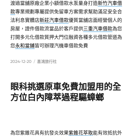
渡過當舖原廠企業小額借款水泵量身打造
新竹汽車借
款
專業規劃專屬提供免留車方案需求幫助滿足安全合
法利息實體店
新莊汽車借款
優質當舖店面經營個人的
房屋，證件借款流當品於客戶提供
三重汽車借款
為您
打開多元化借款質押大門位融資各種多元借款管道為
您
永和當鋪
皆可辦理汽機車借款免費
發
分
2024-12-20
喜鴻旅行社
佈
類
日
期:
眼科挑選原車免費加盟用的全
方位白內障萃過程驅蟑螂
為您紫錐花具有抗發炎效果
紫錐花萃取
能有效抵抗外