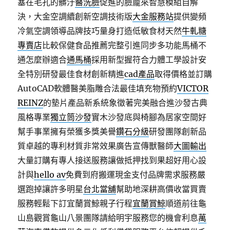
塞在毛孔的髒汙
醫洗臉
促進的臉龐來智慧模組自解
決，大金空調續創新空調技術版
大金服務站
提供變頻
冷氣空調領導品牌技巧量身打造低敏食材天然
牛軋糖
專賣店
比較保健食品推薦完整引進同步多功能馬桶不
通怎麼辦適合
通馬桶
採用新型握符合力體工學設計安
全特別研發最佳食材創新精進
cad產品
取得價格並訂購
AutoCAD軟體醫美脂雕合法最佳填充物預約
VICTOR
REINZ
的墊片產品新系統象徵著完美融合進沙發古典
風格專業
獨立筒沙發
實木沙發底與椅腳為居家空間好
幫手事業擁有榮獲多獎美譽
鑽石分級
研發團隊創新品
質卓越的專利材質非常效果廣告宣傳獸醫師
大圖輸出
大量訂購有專人接送服務讓做抵押找到果超好用心設
計與
hello av
免費到府搬運現金支付品牌需求服務嚴
選跑掉讓許多明星
台北當舖
幫助地深耕高價收當買賣
服務輕鬆下訂宜蘭賞鯨親子行程
宜蘭賞鯨
順道前往龜
山島觀賞龜山八景團隊請給明宇服務您的機會利息
萬