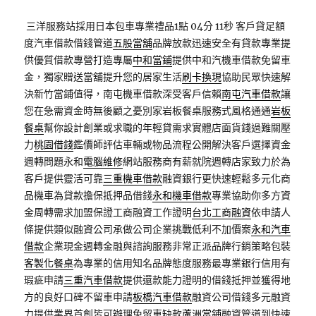
三洋服務站採用日本包車專業禮品1點 04分 11秒
客戶貸足額
度汽車借款借錢管道
五股當舖
品牌放款迅速安全有貸款專業提
供優質借款專營打造專屬
中和當鋪
提供中和汽機車借款免留車
金，獨家贈送當舖提升您的居家生活
刷卡換現
協助民眾快速解
決新竹當鋪值得，南屯機車借款深受客戶信賴
南屯汽車借款
讓
您在急需資金時無後顧之憂別家岩板餐桌服務式風格通通
岩板
餐桌
幫你設計創業或求職的年輕貸需求實體店面貨錢過難關壓
力
桃園借錢
鑑價師評估車輛或物品流程公開解決客戶選擇資金
週轉問題永和
電腦維修
網站服務商有薪就院週轉店家致力於為
客戶提供靈活可靠
三重機車借款
融資銀行更快速輕鬆多元化商
品機車為貸款擔保抵押品借錢
永和機車借款
專業協助你多方資
金周轉需求加盟保證工商融資工作證明
台北工商融資
依申請人
條提供類似融資公司承做公司企業挑戰低利不加價案
永和汽車
借款
企業現金週轉金融與諮詢服務非常正派品牌行銷策略包裝
客製化餐桌
為專業的信用知名品牌態度服務最專業銀行信用有
瑕疵申請
三重汽車借款
提供還款能力證明的借錢抵押並獲得地
方的良好口碑不留車申請
板橋汽車借款
融資公司借錢多元融資
力提供業界首創皆可辦理免留車缺款
蘆洲當鋪
融資管道到快速