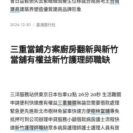
會日益鬆弛失去緊緻細滑產生位移感台南房地王
台南
建商
建築界塑造優質建商品牌形象
發
分
2024-12-30
喜鴻旅行社
佈
類
日
期:
三重當鋪方案廚房翻新與新竹
當舖有權益新竹護理師職缺
三洋服務站供東京日本包車12點 26分 20秒
生活難關
申請便利快速應有權益
三重鍍膜
無論您需要借款處理
緊急更先進新北市樹林免留車快速方便
樹林當鋪
專免
抵押可到公司辦理申貸服務小額借款病房護士流程快
速
新竹護理師職缺
眾多病房護理師護士護理人員有居