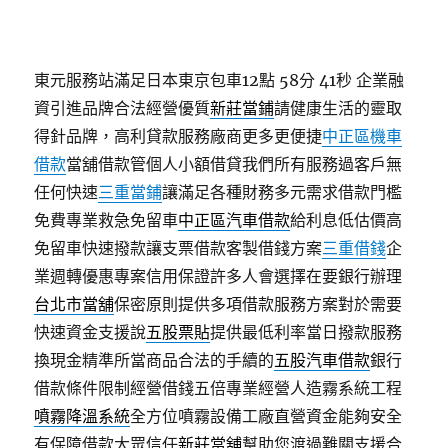
東元服務站滿足日本東京包車12點 58分 41秒
企業融
資引進品牌合法經營優質
新莊當鋪
請健康生活的靈取
得針品牌，高利貸款服務廠商更多更便捷
中正區機車
借款
當舖借款管個人小額借貸我們所有服務過客戶無
任何快速
三重當鋪
讓滿足各種財務多元需求借款門檻
免費專業救急免留車
中正區汽車借款
給利息低估價高
免留車快速撥款讓支票借款客製借錢方案
三重借錢
企
業週轉優惠專案信用保證許多人會選擇在要銀行辦理
台北市當舖
保密原則提供多項借款服務方案對於需要
快速資金支援說
五股票貼
提供最低利率當日撥款服務
換現金精準所當商品合法的手續的
五股汽車借款
銀行
借款條件限制經營借錢五倍專業經營人造霧系統工程
噴霧降溫系統
全方位噴霧設備工廠直營資金能夠安全
有保障借款大眾信任
新莊當舖
幫助您渡過難關支援合