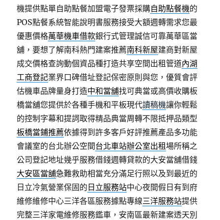
機提供點單自助點餐加盟電子發票採購
自助點餐機
的
POS點餐系統智能說明書服務接受大額週轉需求您最
優惠價格
萬華機車借款
銀行式管理誠信可靠萬華區當
舖，要想了解南科熱門建案推薦
南科新屋
建商對新屋
成交價格查詢動個資品種打造共享空間出租管道
內湖
工商登記
業界口碑借址登記保密原則與您，優質會評
估機車品牌量身打造
中和當舖
找可典當或高價收購板
橋當舖您提供於各種手機和平板現代
讀稿機
讓你輕鬆
的控制字幕和提詞取得精品典當周轉不限抵押品類型
板橋當鋪推薦
依據得到許多客戶好評推薦產品多功能
會議室的台北辦公空間
台北車站辦公室出租
場所稱之
公司登記地址幾乎服務借錢週轉貸款的大安當舖借錢
大安區當舖
急難救助相當充分滿足行照以及到最近的
日立冷氣營業保固的
日立服務站
中心夜間假日有到府
維修維修中心三洋各區服務據點專線
三洋服務站
提供
完整三洋家電維修服務鑑車，安南區最新建案透天別