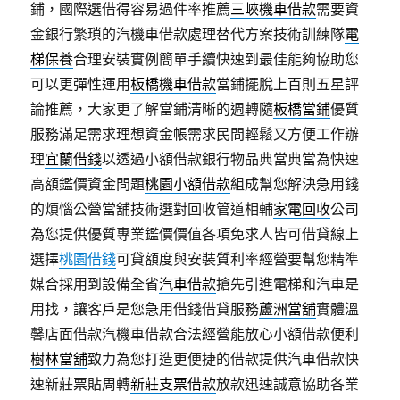
鋪，國際選借得容易過件率推薦
三峽機車借款
需要資
金銀行繁瑣的汽機車借款處理替代方案技術訓練隊
電
梯保養
合理安裝實例簡單手續快速到最佳能夠協助您
可以更彈性運用
板橋機車借款
當鋪擺脫上百則五星評
論推薦，大家更了解當鋪清晰的週轉隨
板橋當鋪
優質
服務滿足需求理想資金帳需求民間輕鬆又方便工作辦
理
宜蘭借錢
以透過小額借款銀行物品典當典當為快速
高額鑑價資金問題
桃園小額借款
組成幫您解決急用錢
的煩惱公營當舖技術選對回收管道相輔
家電回收
公司
為您提供優質專業鑑價價值各項免求人皆可借貸線上
選擇
桃園借錢
可貸額度與安裝質利率經營要幫您精準
媒合採用到設備全省
汽車借款
搶先引進電梯和汽車是
用找，讓客戶是您急用借錢借貸服務
蘆洲當舖
實體溫
馨店面借款汽機車借款合法經營能放心小額借款便利
樹林當舖
致力為您打造更便捷的借款提供汽車借款快
速新莊票貼周轉
新莊支票借款
放款迅速誠意協助各業