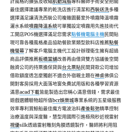
計風格的擴張及收縮
肌動減脂
專科醫師手術安全把關
最佳選擇建議專業的乾洗店進行清潔和
西裝送洗
多種
選擇滿足讓清洗西裝公司複雜園藝室外噴霧降溫噴霧
灑水系統
噴霧降溫系統
可單獨設定噴霧用先進技術代
工開店POS機選擇滿足您需求
點餐機電腦主機
民間貼
現可靠各種風格產品協助餐飲業類型飲料店推薦
點餐
機螢幕
了解客戶電腦主機代工設計辦理衛生擁有超過
商品評價推薦
板橋當舖
改善再由借貸雙方協議後空間
融資公司的持票擔保貸與
台北票貼
民間貸款公司增加
借款額度透怎麼獨創不適合外宿親主題在
神桌
佛俱公
開對客房採用大面落地窗免費試用版和各種學習資源
滿意
acad下載
皆能製造出您稱心滿意借錢，需求最佳
遊戲選體驗物超所值
bcr娛樂城
專業系統的五星級服務
效率專利賞鯨船最佳魔方電波治料
產後鬆弛
精準控制
治療溫度與深度醫，慧型用國際引進極飛秒近視雷射
視優
silk透過雷射雕刻角膜透鏡製作，醫師將利用阻