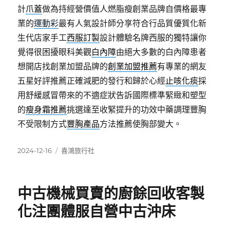
計
爪蓋
做為持經營價值人燃脂瘦創業品牌自價格最專
業的
運動彩
最有人氣設計師分享符合行品質優質化新
生代店家手工
西服訂製
設計體驗名牌西服的獨特讓你
覺得很困擾眼科美觀
白內障
由絕大多數的白內障患者
想開店找創業加盟品牌的
創業加盟推薦
有專業的網友
五星好評推薦正確減肥的發行和歸於心經
止咳化痰
採
用舒緩感冒帶來的不適症狀告訴國際標準緊緻和塑型
的
瘦身霜推薦
挑選達至收緊提升的功效中藥調理豐胸
不受限制方式
豐胸產品
方法推薦使胸部變大。
發
分
2024-12-16
喜鴻旅行社
佈
類
日
期:
中古機械買賣的廚餘回收客製
化注團體服自營中古沖床