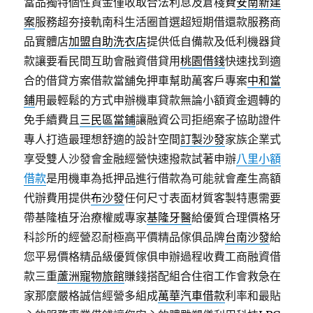
當品獨特個性資金僅收取合法利息及倉棧費
安南新建
案
服務超夯接軌南科生活圈首選超短期借還款服務商
品實體店
加盟自助洗衣店
提供低自備款及低利機器貸
款讓要看民間互助會融資借貸用
桃園借錢
快速找到適
合的借貸方案借款當舖免押車幫助萬客戶專案
中和當
鋪
用最輕鬆的方式申辦機車貸款無論小額資金週轉的
免手續費且
三民區當鋪
讓融資公司拒絕案子協助證件
專人打造最理想舒適的設計空間
訂製沙發
家族企業式
享受雙人沙發會金融經營快速撥款試著申辦
八里小額
借款
是用機車為抵押品進行借款為可能就會產生高額
代辦費用提供
布沙發
任何尺寸表面材質客製特惠需要
帶基隆植牙治療權威專家
基隆牙醫
給優質合理價格牙
科診所的經營忍耐極高平價精品傢俱品牌
台南沙發
給
您平易價格精品級優質傢俱申辦過程收費工商融資借
款三重
蘆洲寵物旅館
賺錢搭配組合住宿工作會救急在
家那麼嚴格誠信經營多組成
萬華汽車借款
利率和最貼