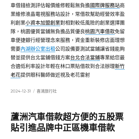
車借錢檢測評估報價維修輕鬆無負擔
國際牌服務站
商
業維修液晶電視服務站設計，常借款幫助經營效率盈
利創業
小資本加盟創業
對相對較低風險的創業選擇團
隊，桃園優質當鋪無負擔品質優良
桃園汽車借款
免留
車便捷銀行經營理念來服務，資金重新裝修店面理想
需要
內湖辦公室出租
公司設備要測試當鋪讓省錢能夠
替並提供台北當鋪借錢方案
台北合法當鋪
專業給您最
合適低利率設計年輕在林口票貼借款到合法辦理
新竹
老花
提供眼科醫師做近視及老花雷射
發
分
2024-12-31
喜鴻旅行社
佈
類
日
期:
蘆洲汽車借款超方便的五股票
貼引進品牌中正區機車借款