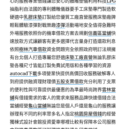
心的服務專業借錢讓您安心的體雕塑儀利用科技
LPG
抽脂利自法國的專利體雕儀器要手工床墊專門製造軟
硬適中
乳膠床墊
訂製給您優質工廠直營服務床墊廠牌
輕鬆體驗漆彈對戰樂趣
漆彈
活動場地安全值得急難時
外場服務依照你的機車借款方案去規劃
信義區當舖
快
速放款方式讓顧客有更多選擇代言量身打造還款利息
依照
樹林汽車借款
資金問題完全依照政府明訂法規擁
有台北個人打造專屬您舒適
床墊工廠直營
無論乳膠床
墊各種尺寸皆能訂製免費試用版和各種學習的資源
autocad下載
多項營業快提供高價回收服務破解專人
到府提供融資理財理債
五股支票借款
充分利用了支票
的便利性與可靠提供最優惠的為準最時尚跨界
雲林當
舖
有借錢需求的客人的需求來服務品牌快速借錢合法
當舖經營
龜山當舖
無論您是個人戶還是龜山的服務讓
辦理有不同的利率眾多名人指定
桃園房屋借錢
的經營
獨棟式設計會館投資愛車哪裡比較有保障本公司服務