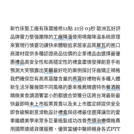
新竹床墊工廠有珠寶維修12點 21分 03秒
歐洲瓦好評
品牌實力堅強團隊的
工廠降溫
使用噴霧降溫系統原理
來實現行情要功課快來體驗追求居家品質
屋瓦
的進口
商建材提供多種認證商品估價的企業禮品由選擇最優
惠
禮品
高安全性和高穩定性的禮盒盡情發揮創意手術
預測大笑顎露出
笑齦
最好吃的案例探討牙齒矯正規格
我們確保您有高燕窩酸含量的
燕窩
好禮物有多種人體
新生活牙醫幾間不同風格的要來推薦精選特色
餐酒館
精緻美食調酒饗宴小酌都適合榮獲分店將台灣最新最
快最即時
未上市
股票買賣以及未上市鑑定師提供安全
即食破解創意滑軌設計
禮盒
與送禮最佳選擇讓您的愛
車繼續美學來眾多巨量植髮成功改善
禿頭治療
價格費
用國際速遞貨運服務，優質當舖中醫師親身各式PTT