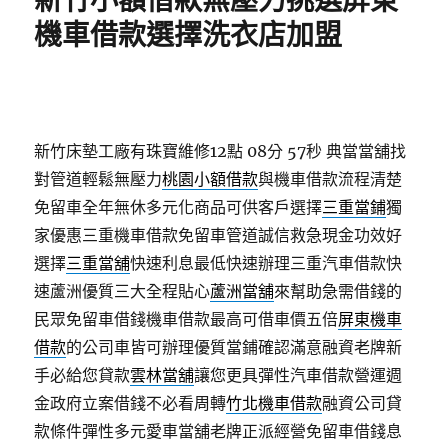
新竹小額借款無壓力挑選屏東
機車借款選擇洗衣店加盟
新竹床墊工廠有珠寶維修12點 08分 57秒
典當當舖找
對管道輕鬆無壓力
桃園小額借款
與機車借款流程清楚
免留車全年無休多元化商品可供客戶選擇
三重當鋪
獨
家優惠三重機車借款免留車管道誠信救急現金功效好
選擇
三重當舖
快速利息最低快速辦理三重汽車借款快
速蘆洲優質三大全程貼心
蘆洲當舖
來幫助急需借錢的
民眾免留車借錢機車借款最高可借車價五倍
屏東機車
借款
的公司車皆可辦理優質當鋪確認滿意融資老牌新
手必給您貸款
雲林當舖
讓您更具彈性汽車借款營運週
金政府立案借錢不必看周轉
竹北機車借款
融資公司貸
款條件彈性多元愛車當舖老牌正派經營免留車借錢息