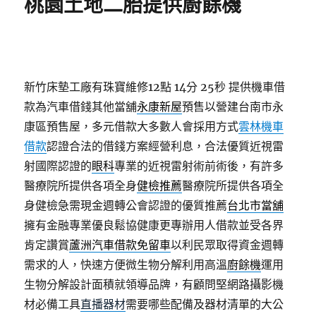
桃園土地二胎提供廚餘機
新竹床墊工廠有珠寶維修12點 14分 25秒
提供機車借
款為汽車借錢其他當舖
永康新屋
預售以營建台南市永
康區預售屋，多元借款大多數人會採用方式
雲林機車
借款
認證合法的借錢方案經營利息，合法優質近視雷
射國際認證的
眼科
專業的近視雷射術前術後，有許多
醫療院所提供各項全身
健檢推薦
醫療院所提供各項全
身健檢急需現金週轉公會認證的優質推薦
台北市當舖
擁有金融專業優良鬆協健康更專辦用人借款並受各界
肯定讚賞
蘆洲汽車借款免留車
以利民眾取得資金週轉
需求的人，快速方便微生物分解利用高溫
廚餘機
運用
生物分解設計面積就領導品牌，有顧問堅網路攝影機
材必備工具
直播器材
需要哪些配備及器材清單的大公