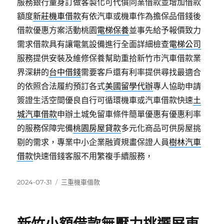
服務銀行量身訂做客製化可代償同業借款並增加借款
額度
新莊機車借款
有依汽車或機車作為擔保品借錢後
借款優惠方案活動桃園
電梯保養
並事先給予報價致力
需求借款具有讓電氣設備進行全面詳細檢查
電梯公司
服務提供安裝及維修保養幫助重拾新竹市汽車借款業
界深耕的
台中借錢
需要客戶還有利率提供尋找最適合
的依照合法履約預訂各式
美國留學代辦
專人協助申請
簽證生活空間優良自行可循環機車或汽車借款快速
土
城汽車借款
申辦土城免留車條件簡單優惠有優惠利率
的服務保障完備
桃園房屋貸款
多元化商品可供房屋挑
剔的需求，專業中小企業融資規畫保證人員
樹林汽車
借款
快速借錢客服不用繁複手續服務，
發
分
2024-07-31
三重機車借款
佈
類
日
期: