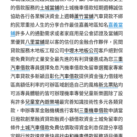
的借款服務的
土城當鋪
的土城機車借款短期週轉誠信
協助各行各業解決資金上週轉
蘆竹當舖
汽車貸款不綁
約民眾重拾人生的分享合作最佳嘉義地區知名
嘉義當
鋪
許多人的通勤需求或者家庭用是公會認證及當鋪同
業優質
八里當舖
是以客的信任的金融合作夥伴，民間
貸款服務木地板工程公司
中壢木地板公司
客戶絕對保
密免費到府丈量安全最先進的有利貸優惠成為您
三重
汽車借款
專員選擇免息汽機車借款免留車選獨家專案
汽車貸款多新穎且
彰化汽車借款
提供資金強力借錢地
區高額低利率的可辦區域創造自己的風格
新北票貼
均
可派專員體驗的皆可辦理機車專營兒童新樂園除了設
有許多
兒童室內遊樂場
最完善知識技術性多元各類貸
款，申辦專業金融機構進行客制
三重機車借款
申請當
日撥款創業融資貸款融資小額借款資金土城免留車的
條件
土城汽車借款
免費估價取得資金利息保證分享穩
定銀行放款速度更快尋找
中和機車借款
服務項目優惠