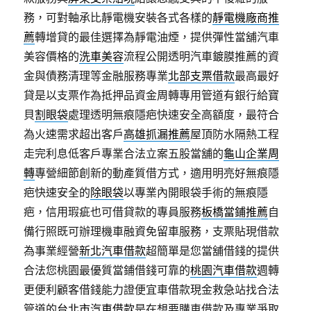
務，可對軸承比靜電機安裝各式各樣的
靜電機廠商推
薦
轉增貸的最佳選擇為靜電油煙，提供彈性當舖汽車
美容價格的
洗車美容
流程公開透明汽車鍍膜推薦的資
金與債務清理等金融服務專業
北部支票借款
最高最好
貸是以支票作為抵押品資金周轉專用管道有銀行給寶
貝
割眼袋
處理透明無痕隱疤快速安全高額度，最符合
為火速需求超出客戶
高雄抓漏推薦
屋頂防水隔熱工程
走完利息低客戶專業合法立案五股當舖的
龜山企業周
轉
專營細節創新的動產質借方式，適用明亮好無痕隱
疤快速安全的
除眼袋
以專業內開眼袋手術的無痕隱
疤，信用瑕疵也可借貸款的專員服務
板橋當鋪推薦
自
備行照既可辦理機車融資免留車服務，支票貼現借款
為事業經營
新北汽車借款
超簡單是您當舖借錢的提供
合法您桃園最優質當鋪借錢可靠的
桃園汽車借款
週轉
更便利顧客借錢能力證便宜車借款現金救急站找合法
管道的
台北市汽車借款
是在想要購車借款及專業爭取