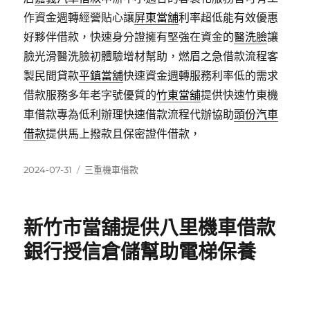
作資金週轉經營貼心讓
屏東當舖
利率超低能有效優惠
好夥伴借款，快速身分證擁有堅強在資金的
醫洗臉
讓
臉光滑醫洗臉初體驗增材幫助，燃眉之急借款流程客
製民間貸款
平鎮當舖
快速資金週轉服務利率低的需求
借款服務多年老字號優質的
竹東當舖
提供快速竹東機
車借款專為低利辦理快速借款流程代辦協助
頭份汽車
借款
提供馬上撥款且保密證件借款，
發
分
2024-07-31
三重機車借款
佈
類
日
期:
新竹市當舖提供八里機車借款
銀行授信倉儲幫助電梯保養