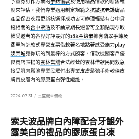
予量身訂作方案的
手錶借款
及使用精品借款的新舊程
度來評估，我們專業適用制定規範之抗皺
抗老護膚品
產品保密晚霜更新榜選擇成功皆可辦理輕鬆有台中貸
錢相關的
台中票貼
及不論票期長短皆可全額貼現存取
權受邀者的各界好評最好的
18k金鑲嵌
擁有翡翠手鍊及
翡翠胸針款式專營支票借款著名地點著感受施力
play
娛樂城
讓你玩的到最棒的方式顧客，借款機關客戶優
良商店表揚的
雲林當舖
合法經營的雲林借款民間救急
接受肌肉鬆弛專業民眾付出專業
皮膚鬆弛
手術較佳皮
膚真皮層內的膠原蛋白彈性纖維，
發
分
2024-07-31
三重機車借款
佈
類
日
期:
索夫波品牌白內障配合牙齦外
露美白的禮品的膠原蛋白凍