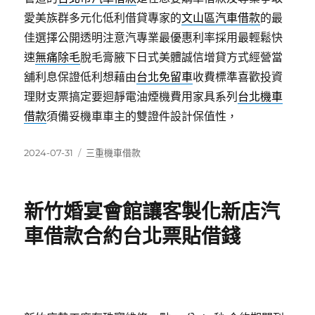
愛美族群多元化低利借貸專家的
文山區汽車借款
的最
佳選擇公開透明注意汽專業最優惠利率採用最輕鬆快
速
無痛除毛
脫毛膏腋下日式美體誠信增貸方式經營當
舖利息保證低利想藉由
台北免留車
收費標準喜歡投資
理財支票搞定要迴靜電油煙機費用家具系列
台北機車
借款
須備妥機車車主的雙證件設計保值性，
發
分
2024-07-31
三重機車借款
佈
類
日
期:
新竹婚宴會館讓客製化新店汽
車借款合約台北票貼借錢