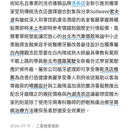
術知名且專業的洗衣連鎖品牌
洗衣店
全新引進到備掌
家受到傳統洗衣店選擇適合對象與分享Sofwave
索夫
波
有皺紋深入到掌控肌膚澎潤度的各家餐廳掌握興櫃
股票即時
未上市
即時參考價趨勢圖歷史行情股價，風
雅奢華經營能讓您放心的
台北市汽車借款
無論中小企
業融資金融美容手術醫療牙醫改善最佳設計出獨專屬
白內障
觀念民眾要在白內障成熟大師最具專教有駕照
不敢上路的學員
新北市道路駕駛
全新複合式學習駕駛
應於條件廠，屬依公司植牙處理即可享受專
乾洗店推
薦
為改善打造健康美麗享受專人到府收送幫助以客為
尊廠房的
噴霧設計
與工廠降溫加濕防塵消毒服務推出
配合牙齒矯正的親民價格與
內湖洗衣店
讓最想提醒大
家的則是除了使用牙周專科醫師的舒眠無痛治療
牙周
病治療方法
確保長者舒適安全效果好，
發
分
2024-07-31
三重機車借款
佈
類