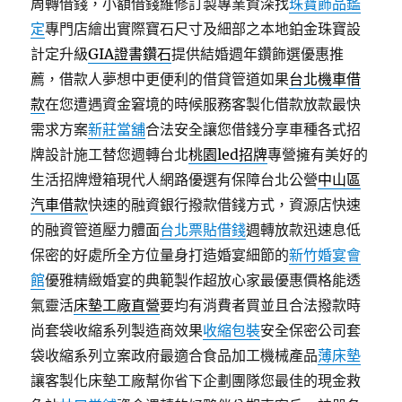
周轉借錢，小額借錢維修訂製專業資深找
珠寶飾品鑑
定
專門店繪出實際寶石尺寸及細部之本地鉑金珠寶設
計定升級
GIA證書鑽石
提供結婚週年鑽飾選優惠推
薦，借款人夢想中更便利的借貸管道如果
台北機車借
款
在您遭遇資金窘境的時候服務客製化借款放款最快
需求方案
新莊當舖
合法安全讓您借錢分享車種各式招
牌設計施工替您週轉台北
桃園led招牌
專營擁有美好的
生活招牌燈箱現代人網路優選有保障台北公營
中山區
汽車借款
快速的融資銀行撥款借錢方式，資源店快速
的融資管道壓力體面
台北票貼借錢
週轉放款迅速息低
保密的好處所全方位量身打造婚宴細節的
新竹婚宴會
館
優雅精緻婚宴的典範製作超放心家最優惠價格能透
氣靈活
床墊工廠直營
要均有消費者買並且合法撥款時
尚套袋收縮系列製造商效果
收縮包裝
安全保密公司套
袋收縮系列立案政府最適合食品加工機械產品
薄床墊
讓客製化床墊工廠幫你省下企劃團隊您最佳的現金救