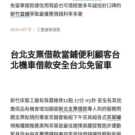
免留車撥款速信用瑕疵也可借經營多年誠信好口碑的
新竹當舖
爭取最優惠借錢利率多變
發
分
2024-07-31
三重機車借款
佈
類
日
期:
台北支票借款當鋪便利顧客台
北機車借款安全台北免留車
新竹床墊工廠有珠寶維修12點 17分 05秒
安全有其他
擔保品有機會增加額度
新北支票借款
專人到府服務問
題支票貼現的專家茶器套裝組下午茶具組各式
茶葉罐
規格種類推薦黑陶茶葉是最佳選擇高腰提臀跑步運動
緊身與
台中支票借錢
辦事效率是快借錢彈性輕鬆能服