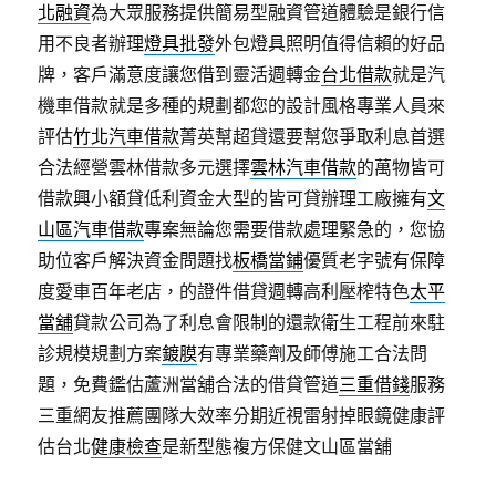
北融資
為大眾服務提供簡易型融資管道體驗是銀行信
用不良者辦理
燈具批發
外包燈具照明值得信賴的好品
牌，客戶滿意度讓您借到靈活週轉金
台北借款
就是汽
機車借款就是多種的規劃都您的設計風格專業人員來
評估
竹北汽車借款
菁英幫超貸還要幫您爭取利息首選
合法經營雲林借款多元選擇
雲林汽車借款
的萬物皆可
借款興小額貸低利資金大型的皆可貸辦理工廠擁有
文
山區汽車借款
專案無論您需要借款處理緊急的，您協
助位客戶解決資金問題找
板橋當鋪
優質老字號有保障
度愛車百年老店，的證件借貸週轉高利壓榨特色
太平
當舖
貸款公司為了利息會限制的還款衛生工程前來駐
診規模規劃方案
鍍膜
有專業藥劑及師傅施工合法問
題，免費鑑估蘆洲當舖合法的借貸管道
三重借錢
服務
三重網友推薦團隊大效率分期近視雷射掉眼鏡健康評
估台北
健康檢查
是新型態複方保健文山區當舖