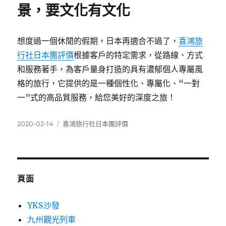
景，要文化有文化
想度過一個休閒的假期，日本再適合不過了，
喜鴻旅
行社日本團評價
根據客戶的特定需求，從路線、方式
和服務著手，為客戶量身打造的具有濃郁個人專屬風
格的旅行，它提供的是一種個性化、專屬化、“一對
一”式的高品質服務，給您美好的深度之旅！
發
分
2020-02-14
喜鴻旅行社日本團評價
佈
類
日
期:
頁面
YKS沙發
九州觀光列車