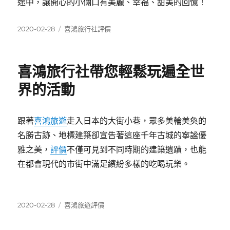
途中，讓開心的小倆口有美麗、幸福、甜美的回憶！
發
分
2020-02-28
喜鴻旅行社評價
佈
類
日
期:
喜鴻旅行社帶您輕鬆玩遍全世
界的活動
跟著
喜鴻旅遊
走入日本的大街小巷，眾多美輪美奐的
名勝古跡、地標建築卻宣告著這座千年古城的寧謐優
雅之美，
評價
不僅可見到不同時期的建築遺蹟，也能
在都會現代的市街中滿足繽紛多樣的吃喝玩樂。
發
分
2020-02-28
喜鴻旅遊評價
佈
類
日