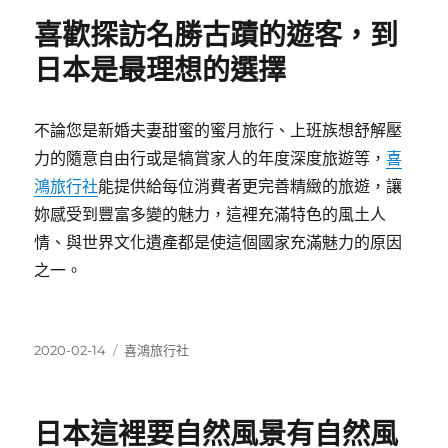
期:
喜歡探訪名勝古蹟的遊客，到
日本是最理想的選擇
不論您是新婚夫妻甜蜜的蜜月旅行、上班族想舒解壓
力的隨意自由行或是犒賞家人的年度深度旅遊等，
喜
鴻旅行社
能提供給每位消費者更完善精緻的旅遊，讓
妳感受到豐富多變的魅力，這裡充滿特色的風土人
情、與世界文化遺產都是使這個國家充滿魅力的原因
之一。
發
分
2020-02-14
喜鴻旅行社
佈
類
日
期:
日本這裡要自然風景有自然風