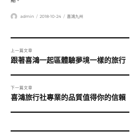
點。
作
發
分
admin
2018-10-24
喜鴻九州
者
佈
類
日
期:
文
上一篇文章
章
跟著喜鴻一起區體驗夢境一樣的旅行
上
一
導
篇
覽
文
下一篇文章
章:
喜鴻旅行社專業的品質值得你的信賴
下
一
篇
文
章: