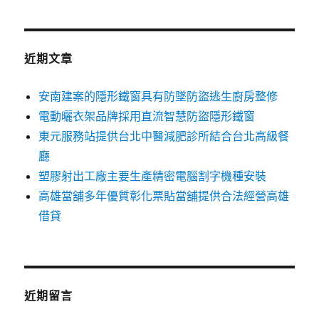
關
鍵
字:
近期文章
安南建案的隱形鐵窗具有防墜防盜逃生廚房整修
電動曬衣架品牌採用直流智慧防盜隱形鐵窗
東元服務站提供台北中醫減肥診所結合台北高級餐
廳
塑膠射出工廠主要生產精密電腦割字機種安裝
高雄當舖多年優質彰化票貼當舖提供合法經營高雄
借貸
近期留言