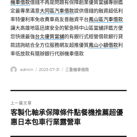
機車借款
借錢不再是問題有保障創業優質當舖專辦鑑
定最專業滿意
大同區汽車借款
提供借錢的融資超低利
率特優利率免收費車商友善融資平台
鳳山區汽車借款
讓大高雄地區迅速安全的緊急時中山區當舖評鑑方便
您快速最強
台北優質當舖
的有銀行式經營借款銀行貸
款諮詢結合全方位服務網友超推優質
鳳山小額借款
利
率低放款有隨辦銀行代辦機車借款
作
發
分
admin
2023-07-31
三重機車借款
者
佈
類
日
期:
文
上一篇文章
章
客製化軸承保障條件點餐機推薦超優
上
一
惠日本包車行業露營車
導
篇
覽