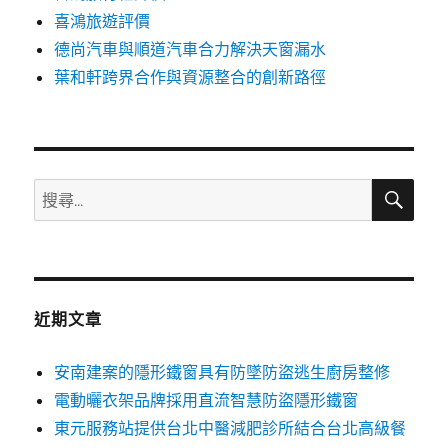
喜鴻旅遊評價
德尚汽車與順道汽車合力解決天窗漏水
葉和軒跨界合作與資源整合的創新路徑
搜
搜
尋
尋
關
鍵
字:
近期文章
安南建案的隱形鐵窗具有防墜防盜逃生廚房整修
電動曬衣架品牌採用直流智慧防盜隱形鐵窗
東元服務站提供台北中醫減肥診所結合台北高級餐