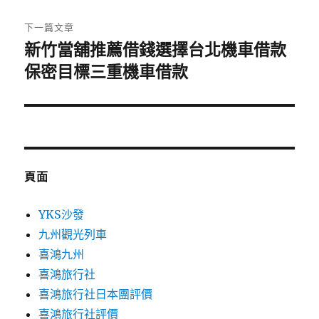
文
章:
下一篇文章
新竹當舖推薦借錢選擇台北機車借款
下
一
保密目標三重機車借款
篇
文
章:
頁面
YKS沙發
九州觀光列車
喜鴻九州
喜鴻旅行社
喜鴻旅行社日本團評價
喜鴻旅行社評價