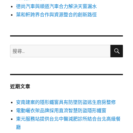
德尚汽車與順道汽車合力解決天窗漏水
葉和軒跨界合作與資源整合的創新路徑
搜
搜
尋
尋
關
鍵
字:
近期文章
安南建案的隱形鐵窗具有防墜防盜逃生廚房整修
電動曬衣架品牌採用直流智慧防盜隱形鐵窗
東元服務站提供台北中醫減肥診所結合台北高級餐
廳