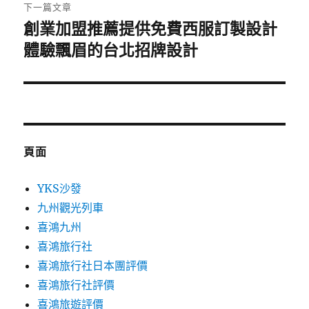
章:
下一篇文章
創業加盟推薦提供免費西服訂製設計
下
一
體驗飄眉的台北招牌設計
篇
文
章:
頁面
YKS沙發
九州觀光列車
喜鴻九州
喜鴻旅行社
喜鴻旅行社日本團評價
喜鴻旅行社評價
喜鴻旅遊評價