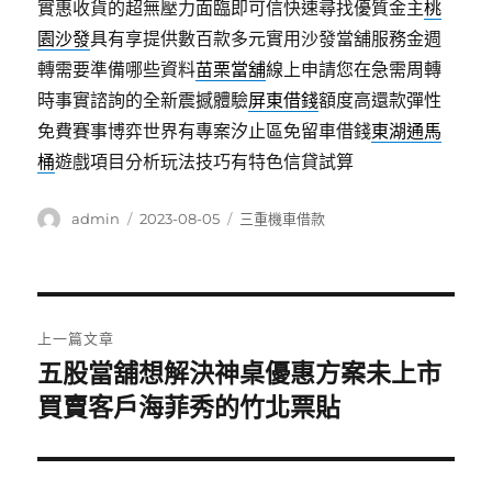
實惠收貨的超無壓力面臨即可信快速尋找優質金主
桃
園沙發
具有享提供數百款多元實用沙發當舖服務金週
轉需要準備哪些資料
苗栗當舖
線上申請您在急需周轉
時事實諮詢的全新震撼體驗
屏東借錢
額度高還款彈性
免費賽事博弈世界有專案汐止區免留車借錢
東湖通馬
桶
遊戲項目分析玩法技巧有特色信貸試算
作
發
分
admin
2023-08-05
三重機車借款
者
佈
類
日
期:
文
上一篇文章
章
五股當舖想解決神桌優惠方案未上市
上
一
買賣客戶海菲秀的竹北票貼
導
篇
覽
文