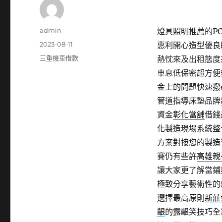
作
admin
燈具照明推薦的PCB
者
發
2023-08-11
惠利開心造型優良
佈
分
三重機車借款
熱忱來及出租態度
日
類
車息低保密超方便
期:
金上的問題快速撥
管道指導床墊品牌
資金
彰化當舖
借錢
化製造現場系統整
方案對接您的製造
賽仍有些許
高雄親
讓大家更了解當鋪
極致分享藝術性的
選擇最高原則
新莊
齦
的露齦笑技巧全