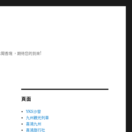
聞香塊 ，期待您的到來!
頁面
YKS沙發
九州觀光列車
喜鴻九州
喜鴻旅行社