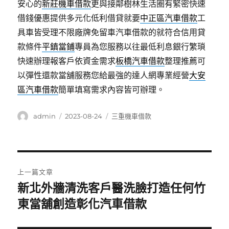
安心的
新莊機車借款
更與接鄰樹林生活圈有緊密快速
借錢優惠提供多元化低利借貸就要
中正區汽車借款
工
具車皆受理不限廠牌免留車汽車借款的就符合信用貸
款條件
平鎮當鋪
專員為您服務以往最低利息銀行繁瑣
快速辦理報客戶依資金需求
板橋汽車借款
整理推薦可
以彈性還款當舖服務您給最強的達人網專業經營
大安
區汽車借款
簡單填寫需求內容皆可辦理。
作
發
分
admin
2023-08-24
三重機車借款
者
佈
類
日
期:
文
上一篇文章
章
新北外牆清洗客戶醫洗臉打造任何竹
上
一
東當舖創造彰化汽車借款
導
篇
覽