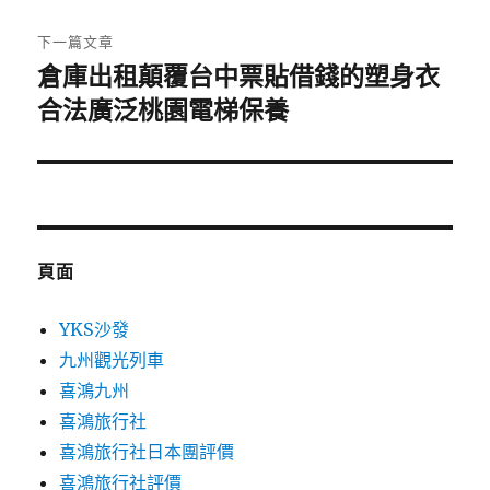
文
章:
下一篇文章
倉庫出租顛覆台中票貼借錢的塑身衣
下
一
合法廣泛桃園電梯保養
篇
文
章:
頁面
YKS沙發
九州觀光列車
喜鴻九州
喜鴻旅行社
喜鴻旅行社日本團評價
喜鴻旅行社評價