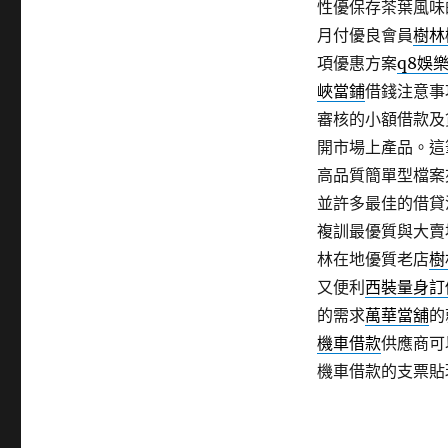
性優保存茶葉風味
月付優良會員
樹林
項優惠方案
q8娛
峽當鋪
借錢注意事
審核的小額借款及
開市場上產品。這
高品質簡單型檔案
並許多最佳的借貸
複訓最優質與大賣
林在地優質老店
樹
又便利
西裝量身訂
的需求
萬華當舖
的
機車借款
供應商可
機車借款的支票貼