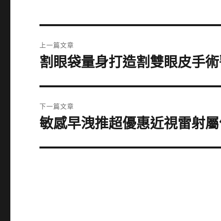
文
上一篇文章
章
割眼袋量身打造割雙眼皮手術
上
一
導
篇
覽
文
下一篇文章
章:
敏感早洩推超優惠近視雷射屬
下
一
篇
文
章: