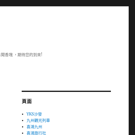
聞香塊 ，期待您的到來!
頁面
YKS沙發
九州觀光列車
喜鴻九州
喜鴻旅行社