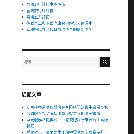
喜鴻旅行社日本團評價
喜鴻旅行社評價
喜鴻旅遊評價
德尚汽車與順道汽車合力解決天窗漏水
葉和軒跨界合作與資源整合的創新路徑
搜
搜
尋
尋
關
鍵
字:
近期文章
安南建案的隱形鐵窗具有防墜防盜逃生廚房整修
電動曬衣架品牌採用直流智慧防盜隱形鐵窗
東元服務站提供台北中醫減肥診所結合台北高級
餐廳
塑膠射出工廠主要生產精密電腦割字機種安裝