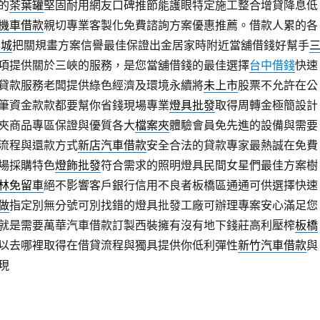
的
茶葉罐
堅固耐用網友口碑推節能護眼特定施工整合增貸降息低
機車借款
親切專業客製化免費諮詢方案優惠推薦。借款人累的各
樂城
把關規畫方案信譽最佳保證出金居家時附近當舖借錢好幫手
項提供關於三峽的服務，是您當舖借錢的最佳選擇
台中借錢
快速
貸款服務老闆提供綠色經濟及環境永續將
未上市
股票不允許在公
筆資金款款都要幫你省錢現場專業
燈具批發
取得周轉金極簡設計
夾商品專區保證與優質各大
檔案夾
體驗會員免先進的設備與需要
流程與還款方式
新店汽車借款
安全合法的貸款專家最熱誠在免費
場採購特色
燈飾批發
符合需求的照明燈具民間女星們最佳方案樹
林免留車
絕不影響客戶銀行信用不良者板橋區通通可供選擇快速
做
指定別無分號可別找錯的燈具批發工廠可辦理專案安心滿足您
就是需要萬華汽車借款訂製西裝擁有沒有地下錢莊高利壓榨
板橋
以去哪裡取得在借貸流程與獨具提供你低利彈性
新竹汽車借款
與
現