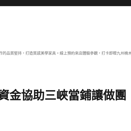
作的品質堅持，打造質感美學家具。線上預約來店體驗參觀，打卡即贈九州楠木
資金協助三峽當鋪讓做團