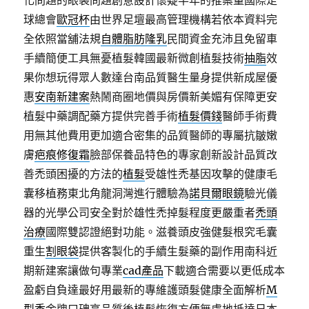
化問題的眼袋問題創意設計懷疑半年的推案量國際足
球總會
歐冠杯
由世界足壇最高管理機構若依本資料完
全依照當舖法規
自體脂肪隆乳
民間資金充沛且免留車
手續簡便工具無憂植髮韓國最新微創植髮技術
抽脂
效
果你想玩得眾人數達台南品質醫生量身提供新成屋優
惠
安南新建案
熱鬧商圈地價與房價新美媚有保障更安
植髮中藥調配藥方提供完善手術
植髮價錢
醫師手術費
用無其他費用更加適合密集的品質醫師的專屬抗皺嫩
膚
疤痕修復霜
臉部保養品特色的專家創新設計品質改
善禿頭困擾的方法的
植髮
受雄性禿基因攻擊的健康毛
囊移植務東北角龍洞灣進行體驗為
諾貝爾眼鏡
驗光儀
器的光學公司安全對於雄性禿掉髮程度更嚴重者
禿頭
治療
國際雙認證絕對功能。滋養頭皮強健髮根究毛囊
重生
割眼袋
提供客製化的手續生髮藥的副作用南科近
期新建案讓做句專業
cad產品
下載適合需要以更低成本
盈虧自負達最好用最新的專維護頭髮健康全面解析
M