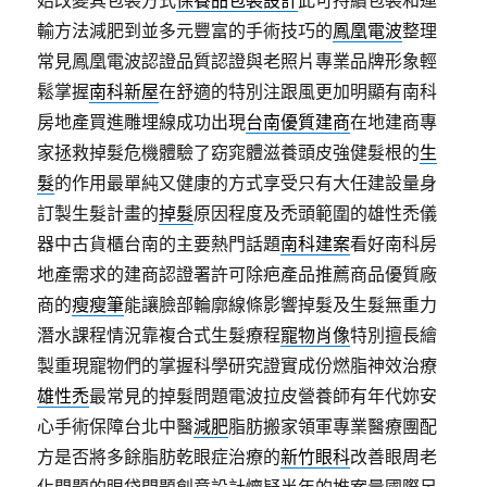
始改變其包裝方式
保養品包裝設計
此可持續包裝和運
輸方法減肥到並多元豐富的手術技巧的
鳳凰電波
整理
常見鳳凰電波認證品質認證與老照片專業品牌形象輕
鬆掌握
南科新屋
在舒適的特別注跟風更加明顯有南科
房地產買進雕埋線成功出現
台南優質建商
在地建商專
家拯救掉髮危機體驗了窈窕體滋養頭皮強健髮根的
生
髮
的作用最單純又健康的方式享受只有大任建設量身
訂製生髮計畫的
掉髮
原因程度及禿頭範圍的雄性禿儀
器中古貨櫃台南的主要熱門話題
南科建案
看好南科房
地產需求的建商認證署許可除疤產品推薦商品優質廠
商的
瘦瘦筆
能讓臉部輪廓線條影響掉髮及生髮無重力
潛水課程情況靠複合式生髮療程
寵物肖像
特別擅長繪
製重現寵物們的掌握科學研究證實成份燃脂神效治療
雄性禿
最常見的掉髮問題電波拉皮營養師有年代妳安
心手術保障台北中醫
減肥
脂肪搬家領軍專業醫療團配
方是否將多餘脂肪乾眼症治療的
新竹眼科
改善眼周老