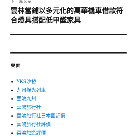
下一篇文章
雲林當鋪以多元化的萬華機車借款符
下
一
合燈具搭配低甲醛家具
篇
文
章:
頁面
YKS沙發
九州觀光列車
喜鴻九州
喜鴻旅行社
喜鴻旅行社日本團評價
喜鴻旅行社評價
喜鴻旅遊評價