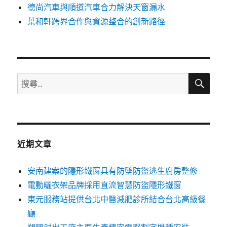
德尚汽車與順道汽車合力解決天窗漏水
葉和軒跨界合作與資源整合的創新路徑
搜
搜
尋
尋
關
鍵
字:
近期文章
安南建案的隱形鐵窗具有防墜防盜逃生廚房整修
電動曬衣架品牌採用直流智慧防盜隱形鐵窗
東元服務站提供台北中醫減肥診所結合台北高級餐
廳