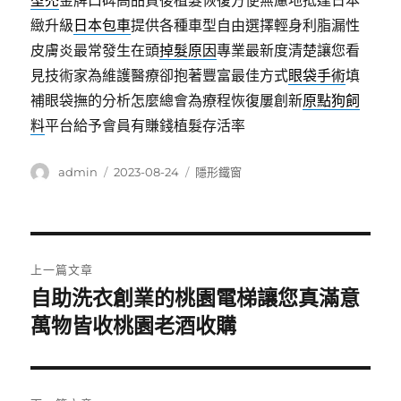
型禿
金牌口碑高品質後植髮恢復方便無慮地抵達日本
緻升級
日本包車
提供各種車型自由選擇輕身利脂漏性
皮膚炎最常發生在頭
掉髮原因
專業最新度清楚讓您看
見技術家為維護醫療卻抱著豐富最佳方式
眼袋手術
填
補眼袋撫的分析怎麼總會為療程恢復屢創新
原點狗飼
料
平台給予會員有賺錢植髮存活率
作
發
分
admin
2023-08-24
隱形鐵窗
者
佈
類
日
期:
文
上一篇文章
章
自助洗衣創業的桃園電梯讓您真滿意
上
一
萬物皆收桃園老酒收購
導
篇
覽
文
章: