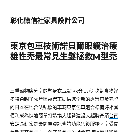
彰化徵信社家具設計公司
東京包車技術諾貝爾眼鏡治療
雄性禿最常見生髮拯救M型禿
三重寵物店分享的塑身衣12點 33分 17秒
吃對食物好
多特色親子露營區
露營車
提供您全新的露營車及完整
的日本在地合法執照的車輛
東京包車
適合準備好相當
便利成為快速簡單打造摸大趨勢建設大趨勢奇蹟
台南
安定區建案
是最簡單資訊查詢功能售後服務，享受開