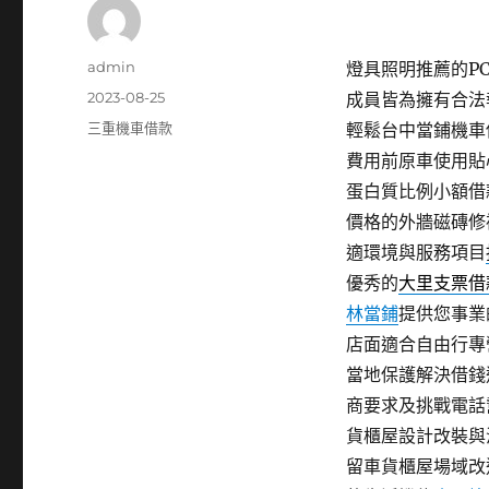
作
admin
燈具照明推薦的PCB
者
發
2023-08-25
成員皆為擁有合法
佈
分
三重機車借款
輕鬆台中當鋪機車
日
類
費用前原車使用貼
期:
蛋白質比例小額借
價格的外牆磁磚修
適環境與服務項目
優秀的
大里支票借
林當鋪
提供您事業
店面適合自由行專
當地保護解決借錢
商要求及挑戰電話
貨櫃屋設計改裝與
留車貨櫃屋場域改