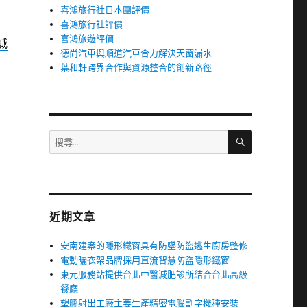
喜鴻旅行社日本團評價
喜鴻旅行社評價
喜鴻旅遊評價
城
德尚汽車與順道汽車合力解決天窗漏水
葉和軒跨界合作與資源整合的創新路徑
搜
搜
尋
尋
關
鍵
字:
近期文章
安南建案的隱形鐵窗具有防墜防盜逃生廚房整修
電動曬衣架品牌採用直流智慧防盜隱形鐵窗
東元服務站提供台北中醫減肥診所結合台北高級
餐廳
塑膠射出工廠主要生產精密電腦割字機種安裝