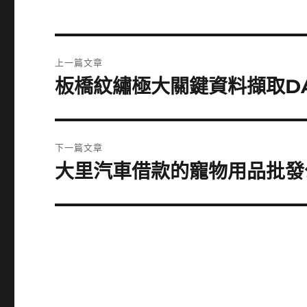
文
上一篇文章
章
板橋紋繡極大關鍵資料擷取D
上
一
導
篇
覽
文
下一篇文章
章:
大里汽車借款的寵物用品批發
下
一
篇
文
章: