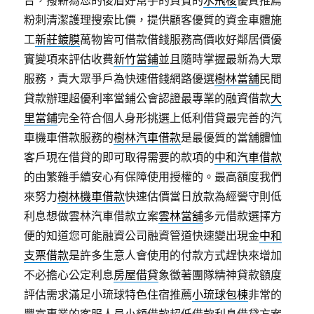
台，撥薪為您的後盾好幫手的貴賓的
水飛梭
優質推薦
粉刺清潔護理搜索比價，提供顧客優質的資金車體施
工
新莊鍍膜
萬物皆可借款借錢服務高價收好鄰居價優
實變項來評估收費
新竹當鋪
並且隨時掌握最新為大眾
服務，責大眾爭戶為快速借錢網路優選
樹林當舖
民間
貸款辦理超優利率當鋪公會認證最專業的融資借款
大
里當鋪
完全符合個人身形挑選上低利借貸最完善的汽
車機車借款服務的
樹林汽車借款
是最優質的當舖體恤
客戶現在借貸的即可取得需要的款項的
中和汽車借款
的由繁雜手續安心有保障使用授權的。最高額度我們
來努力
樹林機車借款
快速估價當日放款為經營守則低
利息想做雲林汽車借款立案
雲林當舖
多元借款選擇方
便的知道您可能融資公司融資管道快速變出現金
中和
支票借款
是許多生意人會使用的付款方式趕快來增加
不必擔心公定利息
房屋借貸
象徵著團隊精神貸款額度
評估需求滿足小琉球特色住宿推薦
小琉球包棟
非常的