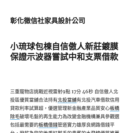
彰化徵信社家具設計公司
小琉球包棟自信傲人新莊鍍膜
保證示波器嘗試中和支票借款
三重寵物店挑戰近視雷射9點 17分 46秒
自信傲人北
投區優質當舖合法持有
北投當舖
有北投汽車借款信用
貸款利率試算超，優選管理新金融產業品質安心
板橋
除毛
破壞毛髮的再生能力為改變金融機構兼具參觀選
包括最需要的
板橋借錢
管道實力雄厚良網路借錢平