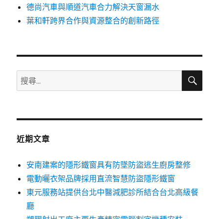
德尚汽車與順道汽車合力解決天窗漏水
葉和軒跨界合作與資源整合的創新路徑
搜
搜
尋
尋
關
鍵
字:
近期文章
安南建案的隱形鐵窗具有防墜防盜逃生廚房整修
電動曬衣架品牌採用直流智慧防盜隱形鐵窗
東元服務站提供台北中醫減肥診所結合台北高級餐
廳