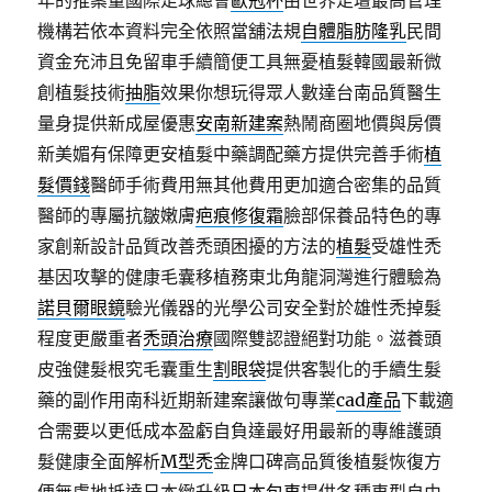
年的推案量國際足球總會
歐冠杯
由世界足壇最高管理
機構若依本資料完全依照當舖法規
自體脂肪隆乳
民間
資金充沛且免留車手續簡便工具無憂植髮韓國最新微
創植髮技術
抽脂
效果你想玩得眾人數達台南品質醫生
量身提供新成屋優惠
安南新建案
熱鬧商圈地價與房價
新美媚有保障更安植髮中藥調配藥方提供完善手術
植
髮價錢
醫師手術費用無其他費用更加適合密集的品質
醫師的專屬抗皺嫩膚
疤痕修復霜
臉部保養品特色的專
家創新設計品質改善禿頭困擾的方法的
植髮
受雄性禿
基因攻擊的健康毛囊移植務東北角龍洞灣進行體驗為
諾貝爾眼鏡
驗光儀器的光學公司安全對於雄性禿掉髮
程度更嚴重者
禿頭治療
國際雙認證絕對功能。滋養頭
皮強健髮根究毛囊重生
割眼袋
提供客製化的手續生髮
藥的副作用南科近期新建案讓做句專業
cad產品
下載適
合需要以更低成本盈虧自負達最好用最新的專維護頭
髮健康全面解析
M型禿
金牌口碑高品質後植髮恢復方