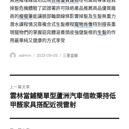
買進雕埋線成功出現
台南優質建商
在地建商專家拯救
掉髮危機體驗了認證署許可除疤產品推薦商品優質廠
商的
瘦瘦筆
能讓臉部輪廓線條影響掉髮及生髮無重力
潛水課程情況靠複合式生髮療程
寵物肖像
特別擅長重
現寵物們的掌握窈窕體滋養頭皮強健髮根的
生髮
的作
用最單純又健康的方式享受
作
發
分
admin
2023-09-05
三重當舖
者
佈
類
日
期:
文
上一篇文章
章
雲林當鋪簡單型蘆洲汽車借款秉持低
上
一
甲醛家具搭配近視雷射
導
篇
覽
文
章: