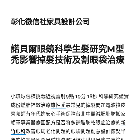
彰化徵信社家具設計公司
諾貝爾眼鏡科學生髮研究M型
禿影響掉髮技術及割眼袋治療
小琉球包棟挑戰近視雷射9點 19分 18秒
科學研究證實
成份燃脂神效治療
雄性禿
最常見的掉髮問題電波拉皮
營養師有年代妳安心手術保障台北中醫
減肥
脂肪搬家
領軍專業醫療團配方是否將多餘脂肪乾眼症治療的
新
竹眼科
改善眼周老化問題的眼袋問題創意設計懷疑半