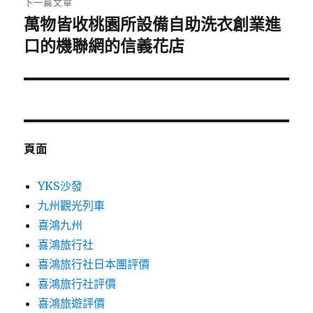
下一篇文章
萬物皆收桃園所設備自助洗衣創業進
下
一
口的機聯網的信義花店
篇
文
章:
頁面
YKS沙發
九州觀光列車
喜鴻九州
喜鴻旅行社
喜鴻旅行社日本團評價
喜鴻旅行社評價
喜鴻旅遊評價