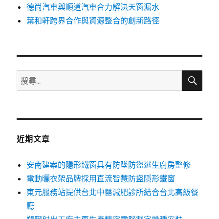
德尚汽車與順道汽車合力解決天窗漏水
葉和軒跨界合作與資源整合的創新路徑
搜
搜
尋
尋
關
鍵
字:
近期文章
安南建案的隱形鐵窗具有防墜防盜逃生廚房整修
電動曬衣架品牌採用直流智慧防盜隱形鐵窗
東元服務站提供台北中醫減肥診所結合台北高級餐
廳