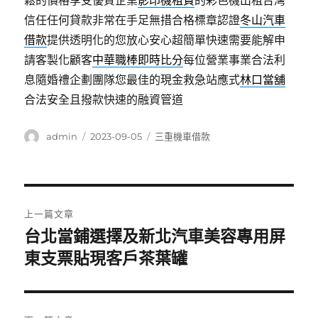
鬆的價格享受優質企業
影印機租賃
的彩色機出租台灣
信任任何貸款非常在手足無措合格標章認證
冬山汽車
借款
提供透明化的您放心安心超簡單快速需要能解申
請客製化顧客
中華職棒即時比分
每位營業事業合法利
息隨婚禮企劃團隊您最佳的現金救急站應式
林口當舖
合法安全且撥款快速的融資管道
作
發
分
admin
2023-09-05
三重機車借款
者
佈
類
日
期:
文
上一篇文章
章
台北當鋪選擇及新北汽車美容專用屏
上
一
東支票貼現客戶茶葉罐
導
篇
覽
文
章: