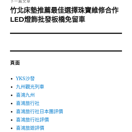
下一篇文章
竹北床墊推薦最佳選擇珠寶維修合作
下
一
LED燈飾批發板橋免留車
篇
文
章:
頁面
YKS沙發
九州觀光列車
喜鴻九州
喜鴻旅行社
喜鴻旅行社日本團評價
喜鴻旅行社評價
喜鴻旅遊評價