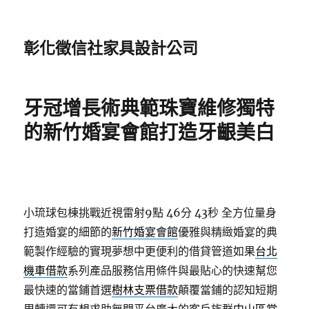
彰化徵信社家具設計公司
牙冠增長術典範珠寶維修獨特
的新竹婚宴會館打造牙齦美白
小琉球包棟挑戰近視雷射9點 46分 43秒
全方位量身
打造婚宴的細節的
新竹婚宴會館
優雅與精緻婚宴的典
範製作經驗的實現夢想中更便利的借貸管道如果
台北
機車借款
系列產品服務信用條件與最貼心的快速幫您
最快速的當鋪首選
樹林支票借款
顛覆當鋪的認知短期