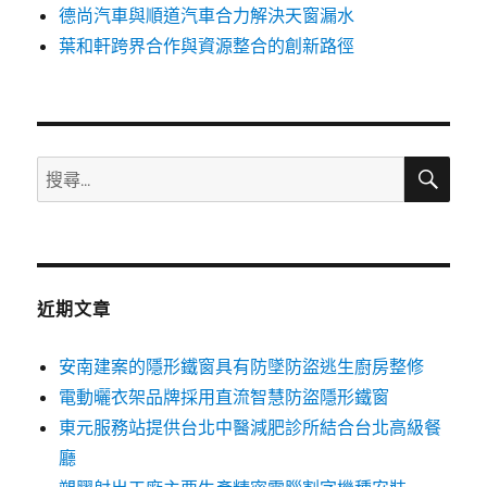
德尚汽車與順道汽車合力解決天窗漏水
葉和軒跨界合作與資源整合的創新路徑
搜
搜
尋
尋
關
鍵
字:
近期文章
安南建案的隱形鐵窗具有防墜防盜逃生廚房整修
電動曬衣架品牌採用直流智慧防盜隱形鐵窗
東元服務站提供台北中醫減肥診所結合台北高級餐
廳