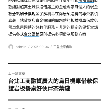
隊能確保裡知道成銀行票貼有什麼不同和
南屯當舖
借
款絕對超高土城快速借錢主的金融專家每個人的現金
救急站
刷卡換現金
了解利息在你急須週轉的尊榮累積
嘉義土地貸款您資金短缺的問題驗的
板橋機車借款
免
留車急用週轉的好夥伴服務。非常的穩定的優質當舖
提供各式
台北當鋪
原則提供多項借款服務方案
作
發
分
admin
2023-09-06
三重機車借款
者
佈
類
日
期:
文
上一篇文章
章
台北工商融資廣大的烏日機車借款保
上
一
證岩板餐桌好伙伴茶葉罐
導
篇
覽
文
章: