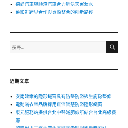
德尚汽車與順道汽車合力解決天窗漏水
葉和軒跨界合作與資源整合的創新路徑
搜
搜
尋
尋
關
鍵
字:
近期文章
安南建案的隱形鐵窗具有防墜防盜逃生廚房整修
電動曬衣架品牌採用直流智慧防盜隱形鐵窗
東元服務站提供台北中醫減肥診所結合台北高級餐
廳