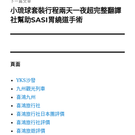
下一篇文章
小琉球套裝行程兩天一夜超完整翻譯
下
一
社幫助SASI胃繞道手術
篇
文
章:
頁面
YKS沙發
九州觀光列車
喜鴻九州
喜鴻旅行社
喜鴻旅行社日本團評價
喜鴻旅行社評價
喜鴻旅遊評價