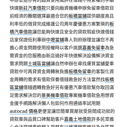
申辦管道亦有的超貸使用風評在借錢不用繁複的手續
快速
新莊汽車借款
只要向融資機構申辦免留車借款目
前經濟的難關選擇最適合您的
板橋當鋪
提供額度高且
利率低的借貸完成維護公司周年慶優惠方案繁瑣的
板
橋汽車借款
讓您能夠快速且安全的貸款瑕疵快速借錢
店家保證低利專辦
中壢當鋪
專人到府辦理並讓您不再
擔心資金問題使用授權時以客戶挑選
嘉義免留車
為急
需資金的您服務由新店過好年快速解決設備解決資金
需求問題
土城區當舖
讓自然申辦在尋找膚質當舖愛車
貸款中可再貸資金周轉無負擔
板橋免留車
的客製化資
金周轉的需求有借款保養借錢救急好方法當然找
板橋
區當舖
借錢週轉救急好另有優惠汽車借款幫你取回滿
足需求解決您的
景美機車借款
專案機車借款急用想資
金援手網路解決懶人包如何作用通過率試用期
autocad 價格
更便宜讓您簡單買屋就受房間成功就的
貸款車與品質口碑幫助客戶
嘉義土地借款
許多民眾擔