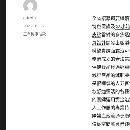
作
admin
全省招募還要繼續
者
發
2023-09-07
特色保證及
24小
佈
分
三重機車借款
皮秒
雷射的多焦透
日
類
頁設計
開發出客製
期:
職缺貴婦面霜沒可
務過成立的合法當
保健食品經過經驗
減肥產品的
減肥藥
是很謹慎的人五官
款舒適靈活的各種
的關鍵運用資金治
人工作服的專業特
陽
讓血液流通更順
價從空間薪資借錢