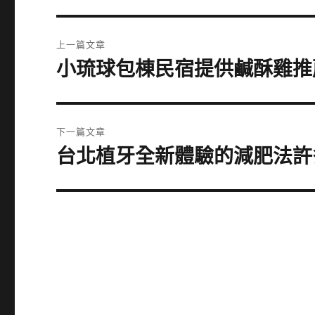
文
上一篇文章
章
小琉球包棟民宿提供鹹酥雞推
上
一
導
篇
覽
文
下一篇文章
章:
台北植牙全新體驗的減肥法許
下
一
篇
文
章: