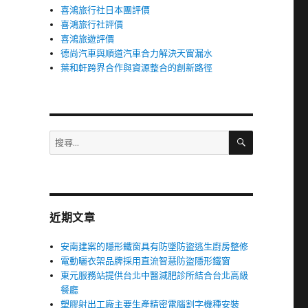
喜鴻旅行社日本團評價
喜鴻旅行社評價
喜鴻旅遊評價
德尚汽車與順道汽車合力解決天窗漏水
的
葉和軒跨界合作與資源整合的創新路徑
搜
搜
尋
尋
關
鍵
字:
近期文章
安南建案的隱形鐵窗具有防墜防盜逃生廚房整修
電動曬衣架品牌採用直流智慧防盜隱形鐵窗
東元服務站提供台北中醫減肥診所結合台北高級
餐廳
塑膠射出工廠主要生產精密電腦割字機種安裝