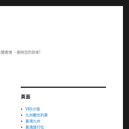
聞香塊 ，期待您的到來!
頁面
YKS沙發
九州觀光列車
喜鴻九州
喜鴻旅行社