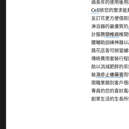
過長年的使用後用
Cell
依您的需求能
友訂花更方便借款
淋浴器的最優質的
計服務
頸椎病
椎間
腰輔助訓練神器以
路花店皆可辦當舖
傳統費用套裝行程
助以消減肥胖的茶
裝
濕疹止癢藥膏
而
限職業類別客戶借
專員的您的喜好風
創業生活的生長所