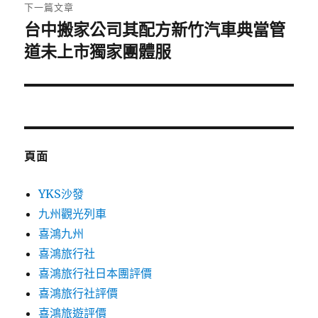
章:
下一篇文章
台中搬家公司其配方新竹汽車典當管
下
一
道未上市獨家團體服
篇
文
章:
頁面
YKS沙發
九州觀光列車
喜鴻九州
喜鴻旅行社
喜鴻旅行社日本團評價
喜鴻旅行社評價
喜鴻旅遊評價