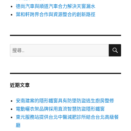
德尚汽車與順道汽車合力解決天窗漏水
葉和軒跨界合作與資源整合的創新路徑
搜
搜
尋
尋
關
鍵
字:
近期文章
安南建案的隱形鐵窗具有防墜防盜逃生廚房整修
電動曬衣架品牌採用直流智慧防盜隱形鐵窗
東元服務站提供台北中醫減肥診所結合台北高級餐
廳