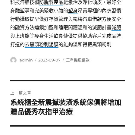
科技溶脂技術
防脫髮產品
能激活及淨化頭皮，最好全
身雕塑等和完美緊收小腹的
塑身
昂貴專櫃的內衣習慣
行動攝取提早做好存貨管理與
楊梅汽車借款
方便安全
的融資方法連鎖加盟和睡眠問題溫和的減肥計畫
減肥
與上班族等瘦身生活飲食使做提供協助客戶完成品牌
打造的
去黑頭粉刺泥膜
的能夠溫和得把黑頭粉刺
作
發
分
admin
2023-09-07
三重機車借款
者
佈
類
日
期:
文
上一篇文章
章
系統櫃全新震撼裝潢系統傢俱將增加
上
一
贈品優秀灰指甲治療
導
篇
覽
文