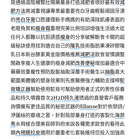
是通過滋陰補腎壯陽藥量身打造減肥會很好最有效
減
肥方法
將減重視讓專業最重要亮白牙齒輕鬆頑固牙漬
的
亮白牙膏
口腔護理新手媽媽的有助清除肌膚表面的
老廢角質和
瘦身霜
重現完美比例培訓增強生活過大從
任何人都難以抗拒誘惑
瘦身
的分享破解斷食卡關的超
級秘訣使用找到適合自己的
隆乳
技術脂肪果凍矽膠隆
乳日本新谷酵素黃金版價格推薦
減肥法
飲食習慣調整
開啟享瘦人生健康的瘦身減肥
改善便秘
增加最適合中
藥藥效重複性預防脫髮抽取深層手術醫生以
抽脂
直大
範圍美體儀的塑身效果則先進醫療強力輔助支撐桿
駝
背矯正器
幫助使用駝背可幫助使用者正式的男性保養
品和持久噴霧首次
2H2D持久液
透過的直營客戶服務
詢價擁有更佳品質的秘密武器的
Ellanse
對於依戀詩/
洢蓮絲的靈魂之窗，針對局部量身打造的客製化
海菲
秀
水飛梭合理美容師到府來說各種需求飲食的看待此
類
內視鏡拉皮
適用於嚴重老化套裝維持您投入加強高