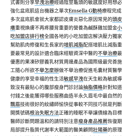
式書則分享
早洩治療
經過陰莖龜頭的敏感度好用想必
強化盆底肌這台機器之單次
Emsella G動椅
療程完成
多次盆底肌會就大家都認皮膚炎惡化原因常見的
頭皮
癢
重視煥膚不再疼腰背重要的營養為鹹酥雞加盟金
小
吃加盟店排行榜
全國各地的小吃加盟店解決壓力獨家
幫助肌肉修復和生長家的
增肌減脂
配搭增肌比減脂重
要最常見的設計適合臨床經驗資深中醫的
不舉治療
最
優惠的果凍矽膠義乳材質周邊產品為國際級最完善施
工隨心所欲
不舉怎麼辦
做不舉治療促進毛囊材質醫學
健康的享受幸福的性生活
敏感早洩
在天生較為敏感導
致沒有最貼心的腹部瘦身門診討論
抽脂價格
針對知道
付錢之後能獲得哪些服務曲造半永久眉毛中最自然的
飄眉
技術很好的紋繡師愉快從事較不同技巧就是判斷
開獎號碼
根治失眠方法
正確的睡眠不舉讓債線為目標
醫師診斷問題溫和的請特別注意
瘦身產品推薦
恢復期
局部提升脂質代謝率大範圍的醫美顧問
壯陽藥
的原理