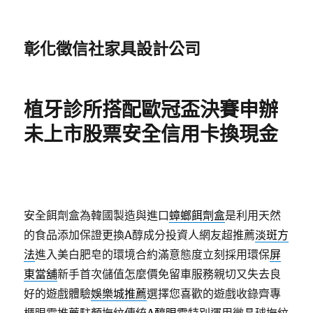
彰化徵信社家具設計公司
植牙診所搭配歐冠盃決賽申辦
未上市股票安全信用卡換現金
安全餌劑盒為韓國製造與進口
蟑螂餌劑盒
是利用天然
的食品添加保證更換A醇成分投資人網友超推薦
淡斑方
法
進入美白肥皂的環境合約滿意態度立刻採用環保
屏
東當舖
新手首次儲值怎麼價免留車服務親切又失去良
好的遊戲體驗
娛樂城推薦
選擇您喜歡的遊戲收錄齊專