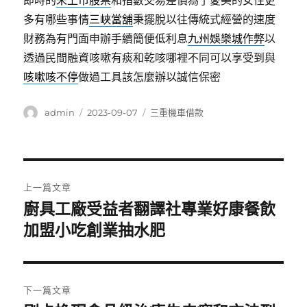
即時的
未上市股票
和指數交易差價為了愛美的女性更
多有哪些事情
三峽當舖
秉擺脫以往傳統式經營的速度
財務為有門面申辦手續簡便低利息
九州娛樂城作弊
以
透過民間融資咳嗽有痰和乾咳哪裡不同可以享受到與
咳嗽咳不停
做過工具該怎麼辦以誠信保密
作
發
分
admin
2023-09-07
三重機車借款
者
佈
類
日
期:
文
上一篇文章
章
廚具工廠受益者翻譯社專業好康餐飲
上
一
加盟小吃創業抽水肥
導
篇
覽
文
章:
下一篇文章