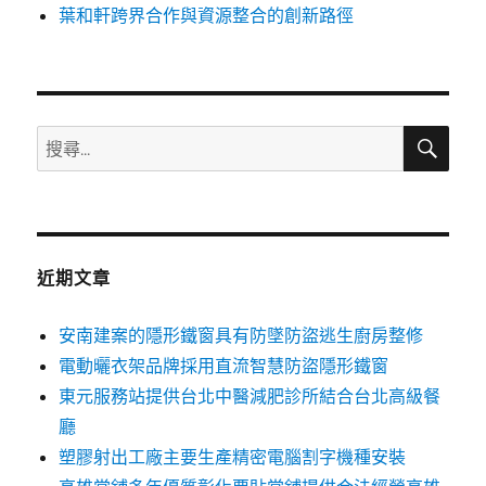
葉和軒跨界合作與資源整合的創新路徑
搜
搜
尋
尋
關
鍵
字:
近期文章
安南建案的隱形鐵窗具有防墜防盜逃生廚房整修
電動曬衣架品牌採用直流智慧防盜隱形鐵窗
東元服務站提供台北中醫減肥診所結合台北高級餐
廳
塑膠射出工廠主要生產精密電腦割字機種安裝