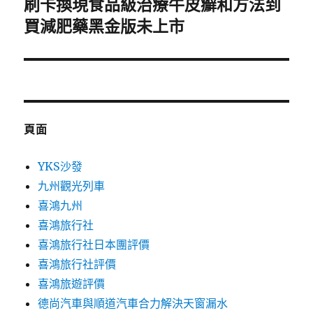
刷卡換現食品級治療牛皮癬和方法到
下
一
買減肥藥黑金版未上市
篇
文
章:
頁面
YKS沙發
九州觀光列車
喜鴻九州
喜鴻旅行社
喜鴻旅行社日本團評價
喜鴻旅行社評價
喜鴻旅遊評價
德尚汽車與順道汽車合力解決天窗漏水