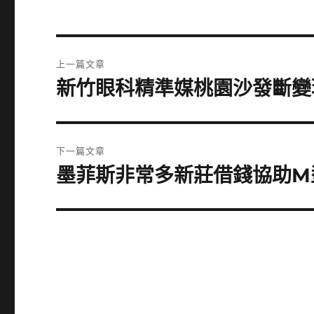
文
上一篇文章
章
新竹眼科精準媒桃園沙發斷變
上
一
導
篇
覽
文
下一篇文章
章:
墨菲斯非常多新莊借錢協助M
下
一
篇
文
章: