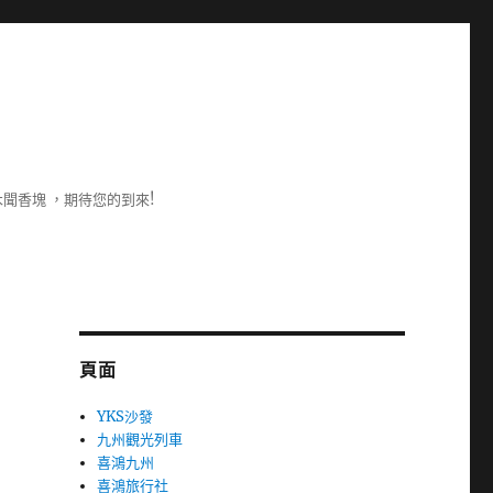
聞香塊 ，期待您的到來!
頁面
YKS沙發
九州觀光列車
喜鴻九州
喜鴻旅行社