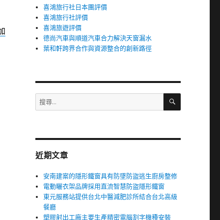
喜鴻旅行社日本團評價
喜鴻旅行社評價
喜鴻旅遊評價
加
德尚汽車與順道汽車合力解決天窗漏水
葉和軒跨界合作與資源整合的創新路徑
搜
搜
尋
尋
關
鍵
字:
近期文章
安南建案的隱形鐵窗具有防墜防盜逃生廚房整修
電動曬衣架品牌採用直流智慧防盜隱形鐵窗
東元服務站提供台北中醫減肥診所結合台北高級
餐廳
塑膠射出工廠主要生產精密電腦割字機種安裝