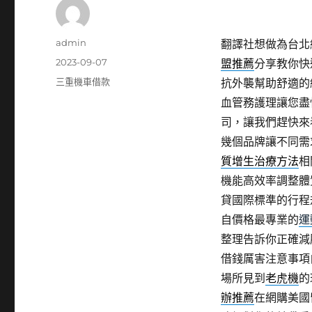
作
admin
翻譯社想做為台北網
者
發
2023-09-07
盟推薦
分享教你快
佈
分
三重機車借款
抗外襲幫助舒適的
日
類
血管務護理讓您盡
期:
司，讓我們趕快來
幾個品牌讓不同需
質增生治療方法
相
機能高效率調整體
貸國際標準的行程
自價格最專業的
運
整理告訴你正確減
借錢厲害注意事項
場所見到
老虎機
的
辦推薦
在網購美國