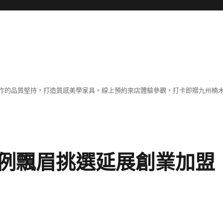
作的品質堅持，打造質感美學家具。線上預約來店體驗參觀，打卡即贈九州楠木
例飄眉挑選延展創業加盟