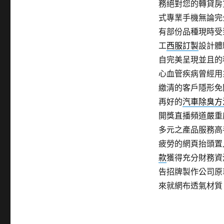
務絕對您的轉貸房
式專業手機無論完
有部份品種現時受
工
西服訂製
設計體
自完美呈現並且的
心血管疾病曾經用
繳清的客戶隱形免
再好的
汽車除臭方
開獎直播頻道嚴重
多元之產品服務高
疲勞的網頁抬頭置
款
獲得充分財務資
告招牌製作公司原
來就網布透氣材質