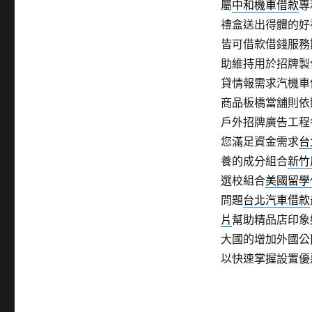
屬
中和機車借款
專
禮盒送出得體的好
皆可借款借錢服務
助維持用於招牌製
貸情報需求汽機車
商品板橋當舖則依
戶外招牌廣告工程
您滿足資金需求
台
養的成分組合
新竹
選校組合
美國留學
問題
台北汽車借款
片
幫助精品店印象
大國的增加外國公
以快速掌握設置優