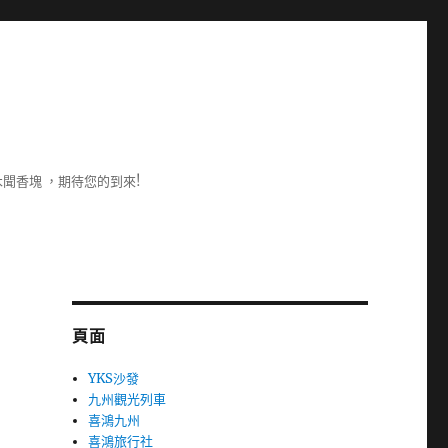
聞香塊 ，期待您的到來!
頁面
YKS沙發
九州觀光列車
喜鴻九州
喜鴻旅行社