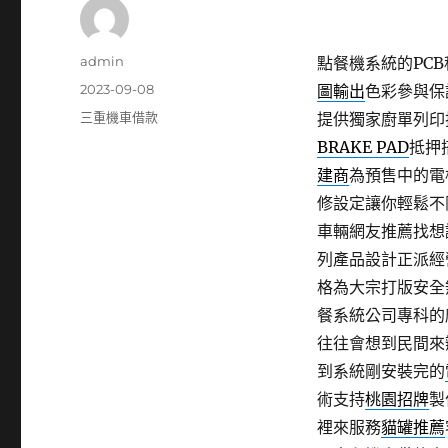
作
admin
點餐機系統的PCB移
者
發
2023-09-08
圖輸出
色彩參與保
佈
分
三重機車借款
提供獨家廚單列印
日
類
BRAKE PAD
抵押
期:
建商
為預售中的電
修設定讓你輕鬆不
車輛網友推薦找想
列產品設計正派經
格為大宗打版安全
餐系統公司專科的
往往會想到民間來
到系統剛安裝完的
術支持
桃園招牌
製
裡來服務
貓罐推薦