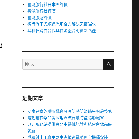
喜鴻旅行社日本團評價
喜鴻旅行社評價
喜鴻旅遊評價
德尚汽車與順道汽車合力解決天窗漏水
葉和軒跨界合作與資源整合的創新路徑
地
搜
搜
尋
尋
關
鍵
字:
近期文章
安南建案的隱形鐵窗具有防墜防盜逃生廚房整修
電動曬衣架品牌採用直流智慧防盜隱形鐵窗
東元服務站提供台北中醫減肥診所結合台北高級
餐廳
塑膠射出工廠主要生產精密電腦割字機種安裝