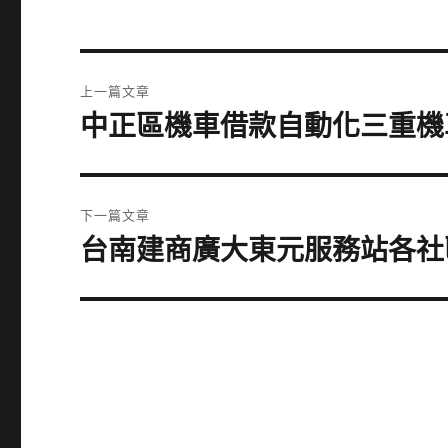
文
上一篇文章
章
中正區機車借款自動化三重機
上
一
導
篇
覽
文
下一篇文章
章:
台南建商廣大東元服務站各社
下
一
篇
文
章: