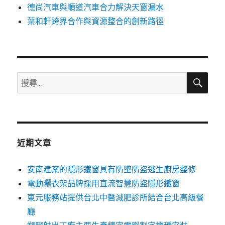
德尚汽車與順道汽車合力解決天窗漏水
葉和軒跨界合作與資源整合的創新路徑
搜
搜
尋
尋
關
鍵
字:
近期文章
安南建案的隱形鐵窗具有防墜防盜逃生廚房整修
電動曬衣架品牌採用直流智慧防盜隱形鐵窗
東元服務站提供台北中醫減肥診所結合台北高級餐
廳