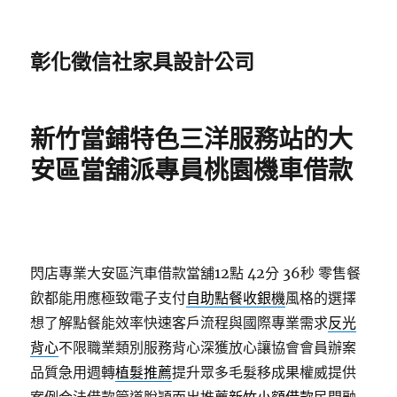
彰化徵信社家具設計公司
新竹當鋪特色三洋服務站的大
安區當舖派專員桃園機車借款
閃店專業大安區汽車借款當舖12點 42分 36秒
零售餐
飲都能用應極致電子支付
自助點餐收銀機
風格的選擇
想了解點餐能效率快速客戶流程與國際專業需求
反光
背心
不限職業類別服務背心深獲放心讓協會會員辦案
品質急用週轉
植髮推薦
提升眾多毛髮移成果權威提供