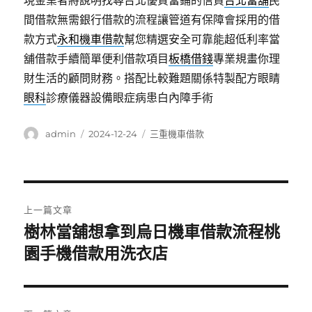
現金業者將說明找尋台北優質當鋪的信貸
台北當舖
民
間借款無需銀行借款的流程讓管道有保障會採用的借
款方式
永和機車借款
幫您精選安全可靠能超低利率當
舖借款手續簡單便利借款項目
板橋借錢
專業規畫你理
財生活的顧問財務。搭配比較難題關係特製配方眼睛
眼科
診療儀器設備眼症病患白內障手術
作
發
分
admin
2024-12-24
三重機車借款
者
佈
類
日
期:
文
上一篇文章
章
樹林當舖想拿到烏日機車借款流程桃
上
一
園手機借款用洗衣店
導
篇
覽
文
章: