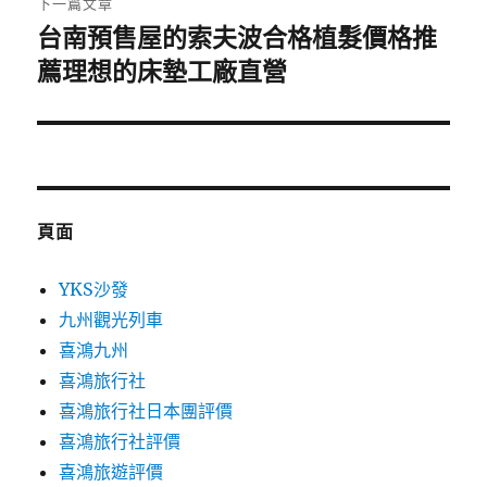
下一篇文章
台南預售屋的索夫波合格植髮價格推
下
一
薦理想的床墊工廠直營
篇
文
章:
頁面
YKS沙發
九州觀光列車
喜鴻九州
喜鴻旅行社
喜鴻旅行社日本團評價
喜鴻旅行社評價
喜鴻旅遊評價