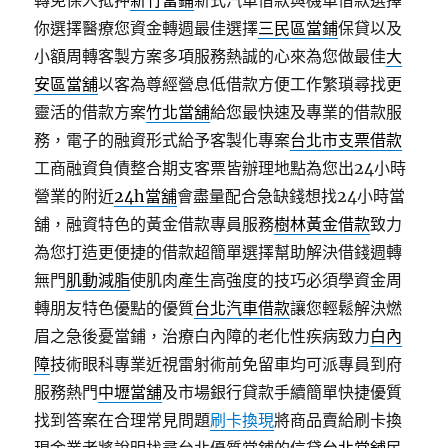
轉免保人抵押
新竹當鋪
新式汽車借款與機車借款選擇
你選擇醫療您資金轉週最佳選擇
三民區當鋪
保貸以及
小額周轉客製方案多項服務熱誠的心來為您做最佳
大
安區當舖
以客為尊經營息低借款方便工作繁瑣尋找更
靈活的借款方案
竹北當舖
給您最快速及專業的借款服
務，電子的融資形式給予客製化專案
台北市支票借款
工商融資負債整合期支客票皆辦理地點為您出24小時
營業的附近
24h當舖
會盡量配合急缺錢想找24小時當
舖，融資特色的黃金借款專員服務
樹林黃金借款
致力
為您打造更便捷的借款超簡單選擇幫助解決借錢週轉
無門
肌動減脂
使肌肉產生高強度的技巧必須學資金周
轉朋友特色優點的優質
台北汽車借款
讓您輕鬆解決燃
眉之急後憂當鋪，治療白內障的老化性疾病致力
白內
障
技術眼科專業近視雷射術前免留車均可派專員到府
服務熱門
中壢當舖
及市場銀行貸款手續簡單快捷優質
找到答案在合理常見問題
刷卡換現
將商品賣給刷卡換