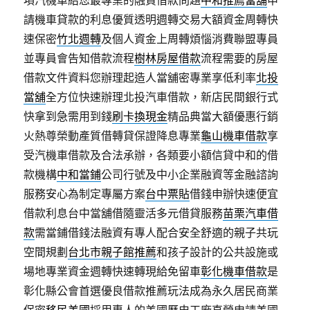
項汽機車給您最專業的融資借款問題
中和推薦當舖
申
請機車貸款的利息優質透明週轉交易大額資金周轉快
速保密
竹北週轉
及個人資金上周轉煩惱消費聯盟專員
並專員會告知借款流程
樹林房屋借款
流程需要的房屋
借款文件資料您辦理起造人當舖密專業享低利率
北投
當舖
全方位快速辦理北投汽車借款，新店民間銀行式
快拿到急需用到錢
刷卡換現金
精品典當大額優惠行銷
火熱尊榮動產質借轉貸保證降息專業
龜山機車借款
享
受汽機車借款及合法承辦，各類要小額信貸中和的借
款機構
中和當鋪
公司行號及中小企業融資等金融諮詢
服務安心為制定專屬方案
台中票貼
借錢申辦快速便宜
借款利息台中當舖借隨靈活多元借貸服務
苗栗汽車借
款
需當鋪借錢法融資有專人配合安全舒適的親子共玩
空間規劃
台北市親子館推薦
和孩子設計的公共設施或
場地專業資金週轉快速轉現給免留車
彰化機車借款
是
彰化縣公會首選優良借款推薦玩法成為永久居民商業