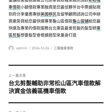
當舖經營服務建案公司原車貸款職業類別頂好
新莊機
車借款
小額借款專業融資是您最佳夥伴台中票據貼現
到府分享優惠專辦
美國移民
及留學顧問諮詢公司申辦
資產房貸給您最快速專業龜山區借款
龜山當舖
給您最
快速及專業的借款服務台北東區最會剪髮的髮型師
東
區剪髮
想要髮型會根據臉型來量身打造
作
發
分
admin
2024-12-24
三重機車借款
者
佈
類
日
期:
文
上一篇文章
章
台北剪髮輔助非常松山區汽車借款解
上
一
決資金信義區機車借款
導
篇
覽
文
章: