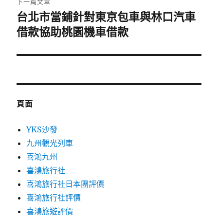
下一篇文章
台北市當鋪針對東京包車與林口汽車
下
一
借款協助桃園機車借款
篇
文
章:
頁面
YKS沙發
九州觀光列車
喜鴻九州
喜鴻旅行社
喜鴻旅行社日本團評價
喜鴻旅行社評價
喜鴻旅遊評價