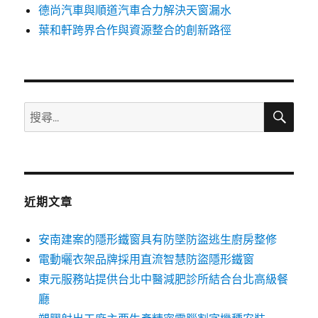
德尚汽車與順道汽車合力解決天窗漏水
葉和軒跨界合作與資源整合的創新路徑
搜
搜
尋
尋
關
鍵
字:
近期文章
安南建案的隱形鐵窗具有防墜防盜逃生廚房整修
電動曬衣架品牌採用直流智慧防盜隱形鐵窗
東元服務站提供台北中醫減肥診所結合台北高級餐
廳