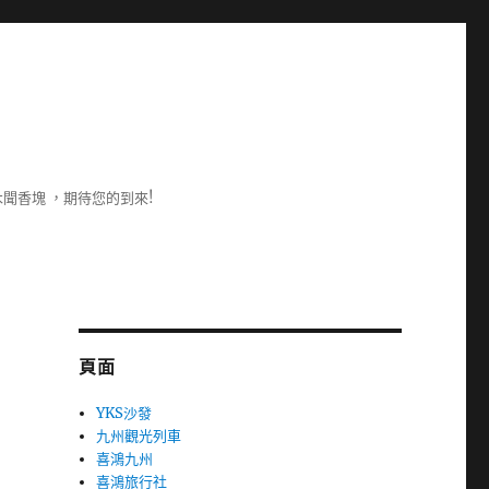
聞香塊 ，期待您的到來!
頁面
YKS沙發
九州觀光列車
喜鴻九州
喜鴻旅行社