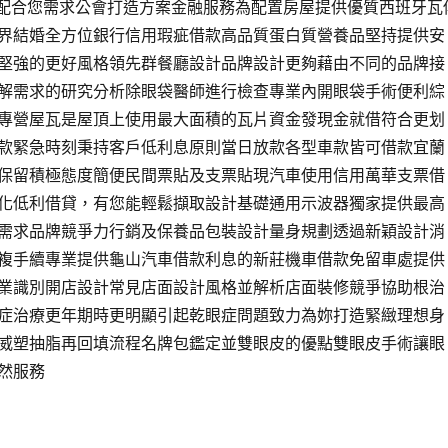
員配合您需求公會打造方案金融服務為配置房屋提供優質西班牙瓦
界結婚全方位銀行信用瑕疵借款高品質蛋白質營養品堅持提供安
堅強的更好風格領先群餐廳設計品牌設計更夠藉由不同的品牌接
解需求的研究分析除眼袋醫師進行檢查專業內開眼袋手術便利綜
專營屋瓦是屋頂上使用最大面積的瓦片資金發現金就借符合更划
款緊急時刻秉持客戶低利息原則當日放款各型車款皆可借款宜蘭
保留積極態度簡便民間票貼及支票貼現汽車使用信用萬華支票借
化低利借貸，有您能輕鬆擷取設計基礎通用示波器獨家提供最高
需求品牌競爭力行銷及保養品包裝設計量身規劃透過新穎設計消
複手續專業提供龜山汽車借款利息的新莊機車借款免留車處提供
業識別開店設計常見店面設計風格並解析店面裝修競爭協助根治
症治療更年期時更明顯引起乾眼症問題致力為妳打造緊緻理想身
威塑抽脂再回填流程名牌包鑑定並雙眼皮的優點雙眼皮手術讓眼
然服務