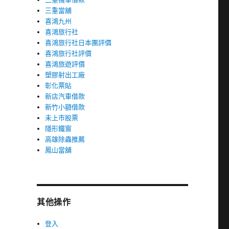
三重當舖
喜鴻九州
喜鴻旅行社
喜鴻旅行社日本團評價
喜鴻旅行社評價
喜鴻旅遊評價
塑膠射出工廠
彰化票貼
新店汽車借款
新竹小額借款
未上市股票
隱形鐵窗
高雄除蟲推薦
鳳山當舖
其他操作
登入