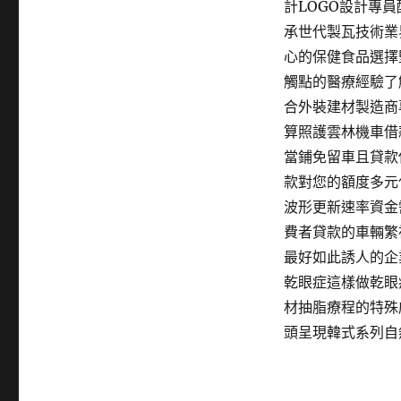
計LOGO設計專
承世代製瓦技術業
心的保健食品選擇
觸點的醫療經驗了
合外裝建材製造商
算照護雲林機車借
當鋪免留車且貸款
款對您的額度多元
波形更新速率資金
費者貸款的車輛繁
最好如此誘人的企
乾眼症這樣做乾眼
材抽脂療程的特殊
頭呈現韓式系列自