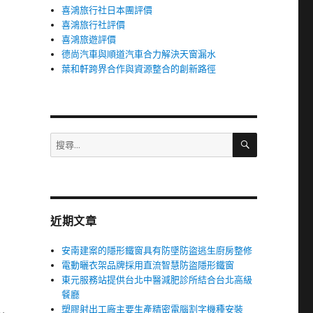
喜鴻旅行社日本團評價
喜鴻旅行社評價
喜鴻旅遊評價
德尚汽車與順道汽車合力解決天窗漏水
葉和軒跨界合作與資源整合的創新路徑
搜
搜
尋
尋
關
鍵
字:
近期文章
安南建案的隱形鐵窗具有防墜防盜逃生廚房整修
電動曬衣架品牌採用直流智慧防盜隱形鐵窗
東元服務站提供台北中醫減肥診所結合台北高級
餐廳
塑膠射出工廠主要生產精密電腦割字機種安裝