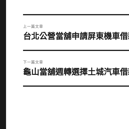
文
上一篇文章
章
台北公營當舖申請屏東機車借
上
一
導
篇
覽
文
下一篇文章
章:
龜山當舖週轉選擇土城汽車借
下
一
篇
文
章: