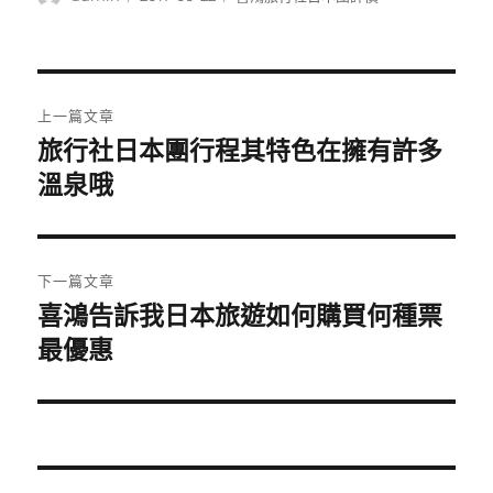
者
佈
類
日
期:
文
上一篇文章
章
旅行社日本團行程其特色在擁有許多
上
一
溫泉哦
導
篇
覽
文
章:
下一篇文章
喜鴻告訴我日本旅遊如何購買何種票
下
一
最優惠
篇
文
章: