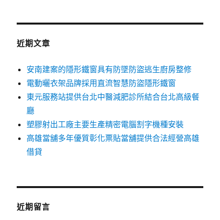
關
鍵
字:
近期文章
安南建案的隱形鐵窗具有防墜防盜逃生廚房整修
電動曬衣架品牌採用直流智慧防盜隱形鐵窗
東元服務站提供台北中醫減肥診所結合台北高級餐
廳
塑膠射出工廠主要生產精密電腦割字機種安裝
高雄當舖多年優質彰化票貼當舖提供合法經營高雄
借貸
近期留言