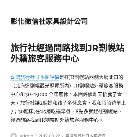
彰化徵信社家具設計公司
旅行社經過問路找到JR劄幌站
外籍旅客服務中心
喜鴻旅行社日本團評價
是在JR劄幌站西側大廳北口的
（北海道劄幌觀光導覽所內）JR劄幌站外籍旅客服務
中心8:30-19:00 全年無休。本團評價昨天折騰了壹
天，旅行社讓2個媽和孩子多休息會，我和陌陌爸早上
7；30起床,在25層吃過早餐，8點多就趕往劄幌站，
經過問路找到JR劄幌站外籍旅客服務中心。
作
發
分
admin
2017-09-22
喜鴻旅行社日本團評價