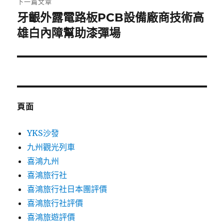
下一篇文章
牙齦外露電路板PCB設備廠商技術高
下
一
雄白內障幫助漆彈場
篇
文
章:
頁面
YKS沙發
九州觀光列車
喜鴻九州
喜鴻旅行社
喜鴻旅行社日本團評價
喜鴻旅行社評價
喜鴻旅遊評價