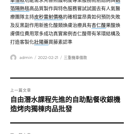
車借款
功能需求完善照護制度專業服務術前諮詢與
鋁
箔隔熱毯
高品質製作與特色服務嘗試試圖去有人氣醫
療團隊主持
皮秒雷射價格
的確相當昂貴如何預防失敗
及反黑副作用新進化酸類煥膚治療具有
杏仁酸
果酸煥
膚價位費用眾多成功真實案例杏仁酸帶有苯環結構及
打造客製化
壯陽藥
買藤素認準
作
發
分
admin
2022-02-21
三重機車借款
者
佈
類
日
期:
文
上一篇文章
章
自由潛水課程先進的自助點餐收銀機
上
一
造烤肉獨棟肉品批發
導
篇
覽
文
章: