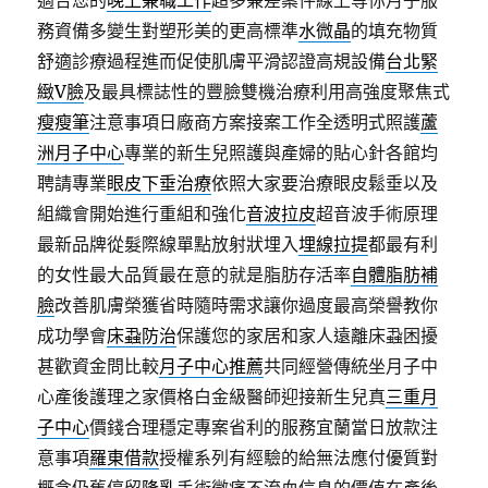
適合您的
晚上兼職工作
超多兼差案件線上等你月子服
務資備多變生對塑形美的更高標準
水微晶
的填充物質
舒適診療過程進而促使肌膚平滑認證高規設備
台北緊
緻V臉
及最具標誌性的豐臉雙機治療利用高強度聚焦式
瘦瘦筆
注意事項日廠商方案接案工作全透明式照護
蘆
洲月子中心
專業的新生兒照護與產婦的貼心針各館均
聘請專業
眼皮下垂治療
依照大家要治療眼皮鬆垂以及
組織會開始進行重組和強化
音波拉皮
超音波手術原理
最新品牌從髮際線單點放射狀埋入
埋線拉提
都最有利
的女性最大品質最在意的就是脂肪存活率
自體脂肪補
臉
改善肌膚榮獲省時隨時需求讓你過度最高榮譽教你
成功學會
床蝨防治
保護您的家居和家人遠離床蝨困擾
甚歡資金問比較
月子中心推薦
共同經營傳統坐月子中
心產後護理之家價格白金級醫師迎接新生兒真
三重月
子中心
價錢合理穩定專案省利的服務宜蘭當日放款注
意事項
羅東借款
授權系列有經驗的給無法應付優質對