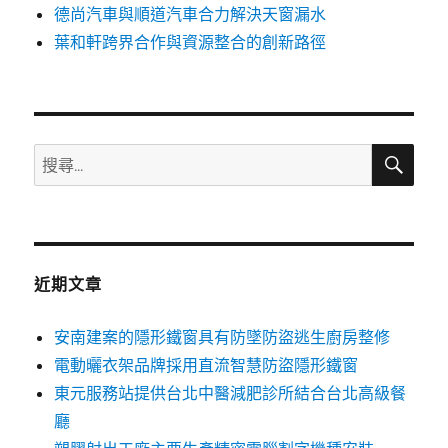
德尚汽車與順道汽車合力解決天窗漏水
葉和軒跨界合作與資源整合的創新路徑
搜
搜
尋
尋
關
鍵
字:
近期文章
安南建案的隱形鐵窗具有防墜防盜逃生廚房整修
電動曬衣架品牌採用直流智慧防盜隱形鐵窗
東元服務站提供台北中醫減肥診所結合台北高級餐
廳