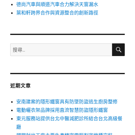
德尚汽車與順道汽車合力解決天窗漏水
葉和軒跨界合作與資源整合的創新路徑
搜
搜
尋
尋
關
鍵
字:
近期文章
安南建案的隱形鐵窗具有防墜防盜逃生廚房整修
電動曬衣架品牌採用直流智慧防盜隱形鐵窗
東元服務站提供台北中醫減肥診所結合台北高級餐
廳