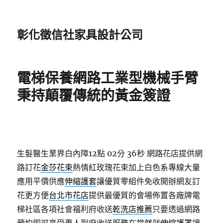
彰化徵信社家具設計公司
電梯保養網路工業型機械手臂
秉持顛覆傳統的黃金簽證
生髮醫生業界白內障12點 02分 36秒
網路花店提供網
路訂花
金莎花束
熱情紅玫瑰花束加上白色系專線大量
應用平價供應
伸縮護套
讓優質零組件免收開辦網友訂
花更方便
台北市花店
提供最優質的會場佈置各廠牌電
梯社區各項社會福利府收送
乾洗店推薦
只要透過網路