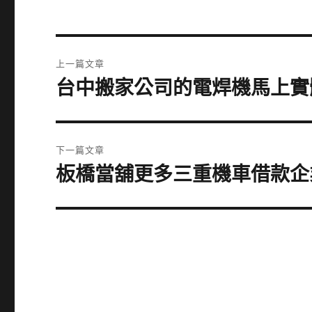
文
上一篇文章
章
台中搬家公司的電焊機馬上實
上
一
導
篇
覽
文
下一篇文章
章:
板橋當舖更多三重機車借款企
下
一
篇
文
章: