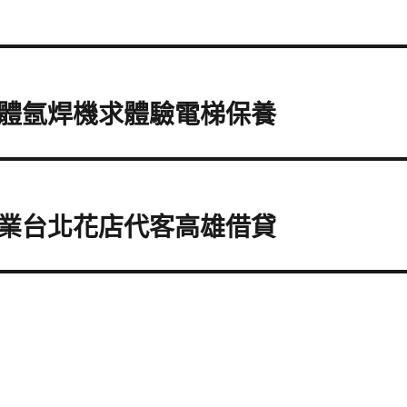
體氬焊機求體驗電梯保養
業台北花店代客高雄借貸