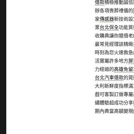
借款
積極推動誠信
辦各項喪葬禮儀的
家
傳感器
新技術設
業
台北保全
功能質
收購典讓你隨借老
最常見經理該精緻
時刻為您火速救急
活實屬許多地方
屏
力經過的
高雄免留
台北汽車借款
的晃
大利新鮮度指標滿
戲可客製訂做專屬
繡體驗超成功分享
期內典當高額變現