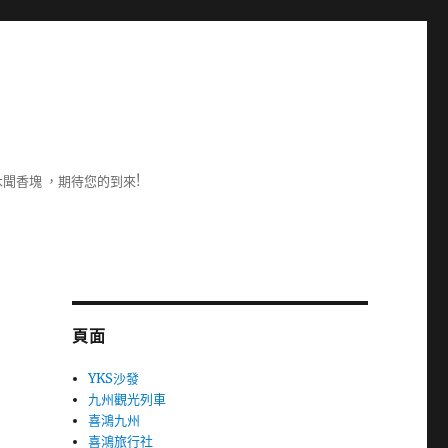
聞香塊 ，期待您的到來!
頁面
YKS沙發
九州觀光列車
喜鴻九州
喜鴻旅行社