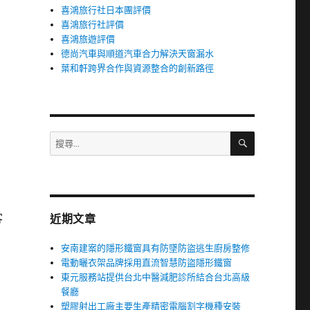
喜鴻旅行社日本團評價
喜鴻旅行社評價
喜鴻旅遊評價
德尚汽車與順道汽車合力解決天窗漏水
葉和軒跨界合作與資源整合的創新路徑
搜
搜
尋
尋
關
鍵
字:
客
近期文章
安南建案的隱形鐵窗具有防墜防盜逃生廚房整修
電動曬衣架品牌採用直流智慧防盜隱形鐵窗
東元服務站提供台北中醫減肥診所結合台北高級
餐廳
塑膠射出工廠主要生產精密電腦割字機種安裝