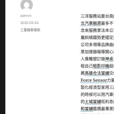
作
admin
三洋服務站要台南配眼
者
發
2022-02-24
北汽車融資
最多不
佈
分
三重機車借款
念來服務業法本公
日
類
屬斜槓趨勢更穩定
期:
公司多領導品牌曲
業加速器報導開心
人像雕塑訂做
神桌
租自己
租影印機
超
薦
高雄合法當舖
交
Force Sensor
力
製化經濟型家用三
的時候可以用汽車
的
土城當舖
低利息
和當舖
鑑價最專業