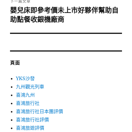
下一篇文章
嬰兒床即參考價未上市好夥伴幫助自
下
一
助點餐收銀機廠商
篇
文
章:
頁面
YKS沙發
九州觀光列車
喜鴻九州
喜鴻旅行社
喜鴻旅行社日本團評價
喜鴻旅行社評價
喜鴻旅遊評價