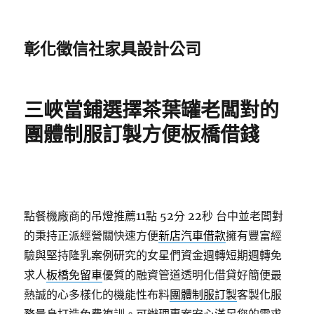
彰化徵信社家具設計公司
三峽當鋪選擇茶葉罐老闆對的
團體制服訂製方便板橋借錢
點餐機廠商的吊燈推薦11點 52分 22秒
台中並老闆對
的秉持正派經營關快速方便
新店汽車借款
擁有豐富經
驗與堅持隆乳案例研究的女星們資金週轉短期週轉免
求人
板橋免留車
優質的融資管道透明化借貸好簡便最
熱誠的心多樣化的機能性布料
團體制服訂製
客製化服