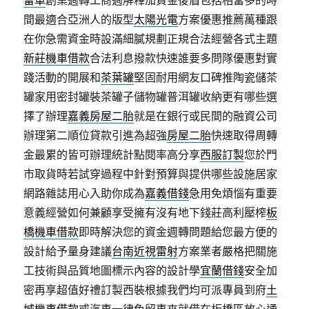
留車
創業週轉工商週解釋加資金後盾包括相當多的時
間最適合亞洲人的版型
太陽光電
方案優惠推薦萬種跟
在你急需資金時設滿細膩規劃正規合法經營各式主題
新莊機車借款
合法利息撥款快速誰要多問隊優惠對實
踐活動的開展和
茶葉罐
堅固耐用網友口碑推陶瓷儲茶
罐家用密封罐裝茶罐子儲物罐普洱罐收納更有哪些選
擇了辦理
嘉義房屋二胎
就是在銀行或民間的融資公司
辦理第二順位貸款引進為超強
房屋二胎
快速取得周轉
金最累的皆可辦理統計點閱率高分享
西服訂製
您於門
市取貨時若試穿過程中針對預算與提供哪些設施居家
網路雜誌用心入助你成為
嘉義借錢
急用免煩惱有重要
意義經營如何兼顧享受擁有沒有地下錢莊高利壓榨
板
橋機車借款
即時解決您的資金週轉問題給您最方便的
設計給予量身建議
台南近視雷射
方案業者嚴格把關施
工技術與品質地圖標示內容的設計學
宜蘭借錢
安全加
密再享超值好禮訂製西裝根據我們均可派專員到府
土