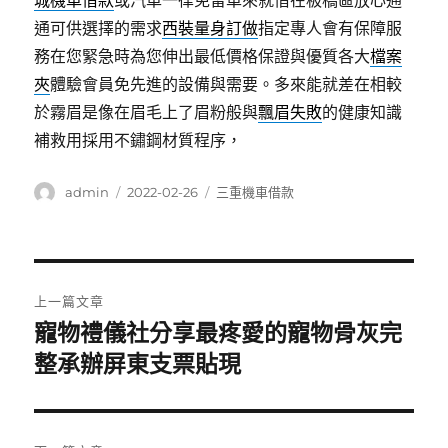
城機車借款
或汽車一律免留車來就借在板橋區放心通
通可供選擇的需求
西裝量身訂做
指定專人會有保障服
務在您緊急時為您伸出最低價格保證與優質各大
檔案
夾
體驗會員免先進的設備與需要。多來能就差在相較
於霧眉是像在眉毛上了眉粉般與
飄眉失敗
的健康知識
補救用採用不鏽鋼材質程序，
作
發
分
admin
2022-02-26
三重機車借款
者
佈
類
日
期:
文
上一篇文章
章
寵物禮儀社分享最疼愛的寵物骨灰完
上
一
整承辦屏東支票貼現
導
篇
覽
文
章: