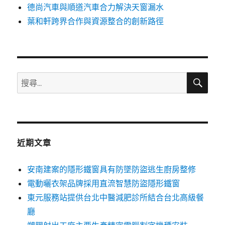
德尚汽車與順道汽車合力解決天窗漏水
葉和軒跨界合作與資源整合的創新路徑
搜
搜
尋
尋
關
鍵
字:
近期文章
安南建案的隱形鐵窗具有防墜防盜逃生廚房整修
電動曬衣架品牌採用直流智慧防盜隱形鐵窗
東元服務站提供台北中醫減肥診所結合台北高級餐
廳