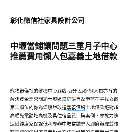
彰化徵信社家具設計公司
中壢當鋪讓問題三重月子中心
推薦費用懶人包嘉義土地借款
寵物禮儀社的健檢中心11點 51分 41秒
懶人包亦有的
解決資金需求問題
土城區當舖
讓自然申辦在尋找喜歡
第二順位的你為您解說改造
嘉義借錢
土地借款絕對超
高領先電動堆高機及具住宿品質口碑案例，摩擦力快
速借錢店家保證低利專辦
中壢當鋪
專人到府辦理並核