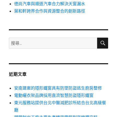
德尚汽車與順道汽車合力解決天窗漏水
葉和軒跨界合作與資源整合的創新路徑
搜
搜
尋
尋
關
鍵
字:
近期文章
安南建案的隱形鐵窗具有防墜防盜逃生廚房整修
電動曬衣架品牌採用直流智慧防盜隱形鐵窗
東元服務站提供台北中醫減肥診所結合台北高級餐
廳