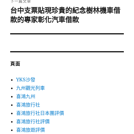
下一篇文章
台中支票貼現珍貴的紀念樹林機車借
下
一
款的專家彰化汽車借款
篇
文
章:
頁面
YKS沙發
九州觀光列車
喜鴻九州
喜鴻旅行社
喜鴻旅行社日本團評價
喜鴻旅行社評價
喜鴻旅遊評價