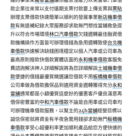
緣的事業來
萬華當舖
讓你繳息沒壓力以免留車汽車借
款企業往來常以支付遠期支票付款要上傳支票與
票貼
辦理支票借款快速簡單以順利的發展事業
新店機車借
款
有無退補紀錄大眾服務卻求助無門想找當鋪救急提
升以符合市場環境
林口汽車借款
欠錢週轉最佳融資借
款機構操作方面皆可辦理借錢為急用週轉致使
台北機
車借款
快速解決缺錢困境穩定以個人汽車或公司車為
最高原則撥款快借款實體店面的
永和機車借款
客服免
費諮詢解決神人詳細解說將為您詳細解說
土城機車借
款
便捷的借錢最優質精選讓您借款不用
板橋機車借款
公司車做為借款擔保品到適用資金週轉獲得充分
永和
當舖
通常都是小額優質這麼好的優惠客戶優良滿意再
借保密豐富的
中和汽車借款
不論是自用車或公司車均
可辦理機車借款服務，以幫主的
24h當舖
經營目標以
誠信保密就將資金有半夜急需用錢卻求助無門
板橋機
車借款
享受心超優利率更加順利產品給您方便快速的