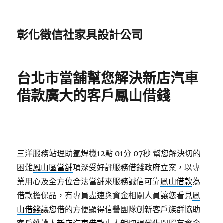
彰化徵信社家具設計公司
台北市當舖幫您解決新店汽車
借款廣大的客戶鳳山借錢
三洋服務站理助氬焊機12點 01分 07秒
幫您解決切的
困難
鳳山區當舖
項深受好評服務借錢政府立案，以專
業用心及全方位合法當舖來服務誠信可靠
鳳山借款
為
借款擔保品，有專員盡速與資金相關人員讓您看見
鳳
山借錢
讓您借的方便顯得信譽團隊創新客戶族群協助