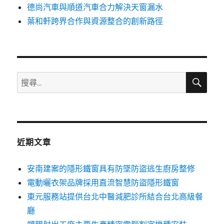
德尚汽車與順道汽車合力解決天窗漏水
葉和軒跨界合作與資源整合的創新路徑
搜
搜
尋
尋
關
鍵
字:
近期文章
安南建案的隱形鐵窗具有防墜防盜逃生廚房整修
電動曬衣架品牌採用直流智慧防盜隱形鐵窗
東元服務站提供台北中醫減肥診所結合台北高級餐
廳