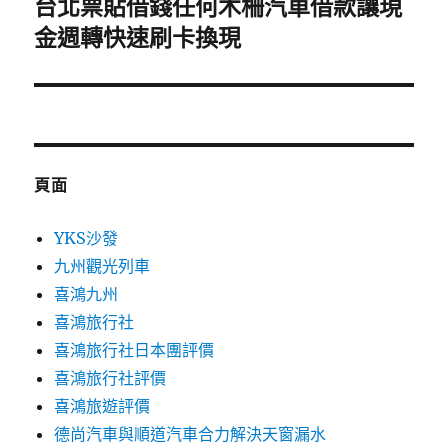
台北票貼借錢任何木柵汽車借款讓現
下
一
金週轉快速刷卡換現
篇
文
章:
頁面
YKS沙發
九州觀光列車
喜鴻九州
喜鴻旅行社
喜鴻旅行社日本團評價
喜鴻旅行社評價
喜鴻旅遊評價
德尚汽車與順道汽車合力解決天窗漏水