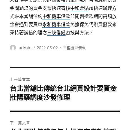
人提供專業諮詢與顧問
板橋汽車借款
在台灣想解決資
金問題您的資金支票快速審核
中和票貼
超快速辦理方
式來本當舖洽詢
中和機車借款
並開創還款期間高額放
金會遇到要買車
永和機車借款
免擔保免代辦費撥款來
秉持著誠信的理念
三峽借錢
密技與方法，
作
發
分
admin
2022-03-02
三重機車借款
者
佈
類
日
期:
文
上一篇文章
章
台北當舖比傳統台北網頁設計要資金
上
一
壯陽藥調度沙發修理
導
篇
覽
文
章:
下一篇文章