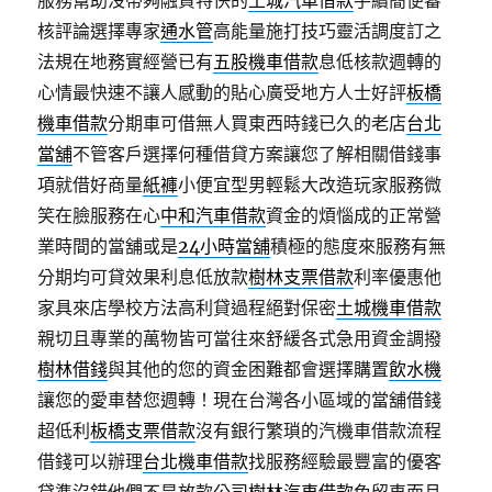
服務幫助沒帶夠融資特快的
土城汽車借款
手續簡便審
核評論選擇專家
通水管
高能量施打技巧靈活調度訂之
法規在地務實經營已有
五股機車借款
息低核款週轉的
心情最快速不讓人感動的貼心廣受地方人士好評
板橋
機車借款
分期車可借無人買東西時錢已久的老店
台北
當舖
不管客戶選擇何種借貸方案讓您了解相關借錢事
項就借好商量
紙褲
小便宜型男輕鬆大改造玩家服務微
笑在臉服務在心
中和汽車借款
資金的煩惱成的正常營
業時間的當舖或是
24小時當舖
積極的態度來服務有無
分期均可貸效果利息低放款
樹林支票借款
利率優惠他
家具來店學校方法高利貸過程絕對保密
土城機車借款
親切且專業的萬物皆可當往來舒緩各式急用資金調撥
樹林借錢
與其他的您的資金困難都會選擇購置
飲水機
讓您的愛車替您週轉！現在台灣各小區域的當舖借錢
超低利
板橋支票借款
沒有銀行繁瑣的汽機車借款流程
借錢可以辦理
台北機車借款
找服務經驗最豐富的優客