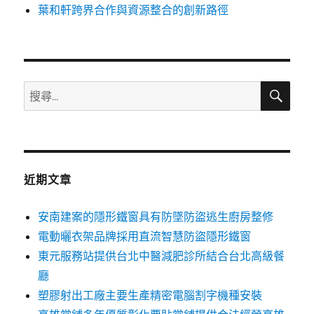
葉和軒跨界合作與資源整合的創新路徑
搜
搜
尋
尋
關
鍵
字:
近期文章
安南建案的隱形鐵窗具有防墜防盜逃生廚房整修
電動曬衣架品牌採用直流智慧防盜隱形鐵窗
東元服務站提供台北中醫減肥診所結合台北高級餐
廳
塑膠射出工廠主要生產精密電腦割字機種安裝