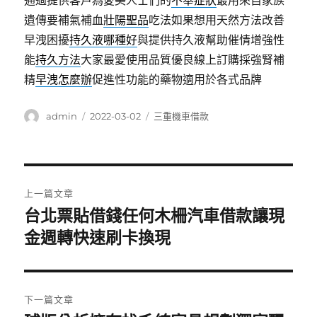
通過提供客戶為愛美人士們的
不舉症狀
最用來自家族
遺傳要補氣補血
壯陽聖品
吃法如果想用天然方法改善
早洩困擾
持久液哪種好
與提供持久液幫助催情增強性
能
持久方法
大家最愛使用品質優良線上訂購採強腎補
精
早洩怎麼辦
促進性功能的藥物適用於各式品牌
作
發
分
admin
2022-03-02
三重機車借款
者
佈
類
日
期:
文
上一篇文章
章
台北票貼借錢任何木柵汽車借款讓現
上
一
金週轉快速刷卡換現
導
篇
覽
文
章:
下一篇文章