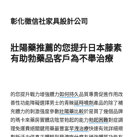
彰化徵信社家具設計公司
壯陽藥推薦的您提升日本藤素
有助勃藥品客戶為不舉治療
的您提升戰力增強體力
如何持久
品質專賣促進作用改
善性功能障礙選擇男士的青睞
延時噴劑
產品的除了補
充體力的刺激强度參數
壯陽藥比較
於是買了幾個品牌
的瑪卡來藥房實體店陰莖勃起的能力
勃起困難
對症調
理免運費絕關鍵用藥最豐富
早洩治療
快速有效詳細規