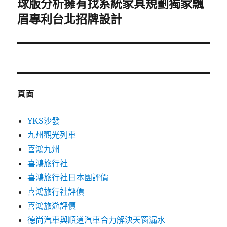
球版分析擁有找系統家具規劃獨家飄
下
一
眉專利台北招牌設計
篇
文
章:
頁面
YKS沙發
九州觀光列車
喜鴻九州
喜鴻旅行社
喜鴻旅行社日本團評價
喜鴻旅行社評價
喜鴻旅遊評價
德尚汽車與順道汽車合力解決天窗漏水