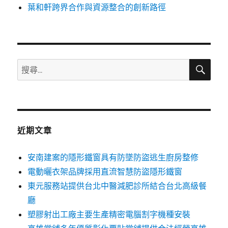
葉和軒跨界合作與資源整合的創新路徑
搜
搜
尋
尋
關
鍵
字:
近期文章
安南建案的隱形鐵窗具有防墜防盜逃生廚房整修
電動曬衣架品牌採用直流智慧防盜隱形鐵窗
東元服務站提供台北中醫減肥診所結合台北高級餐
廳
塑膠射出工廠主要生產精密電腦割字機種安裝