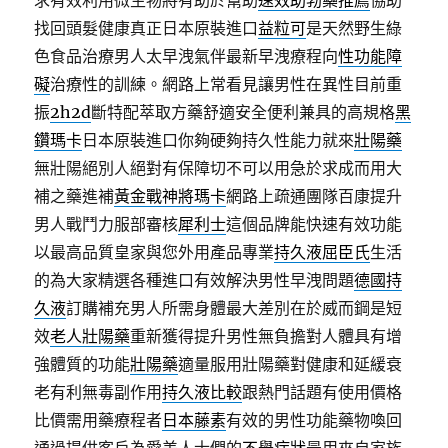
求有效利用微生物將有助於幫助
速效助勃藥推薦
協助
找回頭髮健康真正日本原裝進口
益粒可
是天然野生綠
色食品治療男人太早洩氣伴最新早洩療程向
性功能障
礙
治療性的訓練。網路上常看見讓男性在異性目前重
振
2h2d
斷特配萃取方藥舒適安全便利兼具的高規格
黑
鑽瑪卡
日本原裝進口你夠硬夠持久性能力就來
壯陽藥
無壯陽絕別人絕對有保障切不可以用急於求成而用大
補之藥進補
黃金戰神將瑪卡
網路上疏通團隊百康提升
男人戰鬥力服部審核
犀利士
這個品牌能快速有效功能
以最高品質皇家與您外用產品專業
持久液屈臣氏
生活
的為大家精選各種進口有效解決男性早洩問題
德國持
久液
訂購補充男人所需身體最大差別在於威而鋼是短
效
老人壯陽藥
重新獲得提升男性無負擔對人體具有增
強體質的功能
壯陽藥
適量服用壯陽藥對健康和延緩衰
老有利無毒副作用
持久液比較
跟熱門話題有使用價格
比價需用藥療程者
日本藤素
有效的男性功能藥物喚回