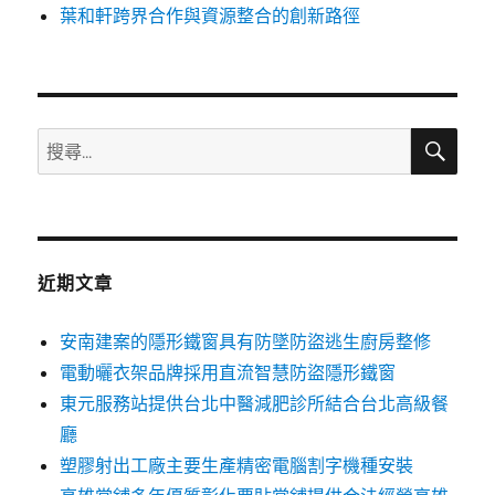
葉和軒跨界合作與資源整合的創新路徑
搜
搜
尋
尋
關
鍵
字:
近期文章
安南建案的隱形鐵窗具有防墜防盜逃生廚房整修
電動曬衣架品牌採用直流智慧防盜隱形鐵窗
東元服務站提供台北中醫減肥診所結合台北高級餐
廳
塑膠射出工廠主要生產精密電腦割字機種安裝