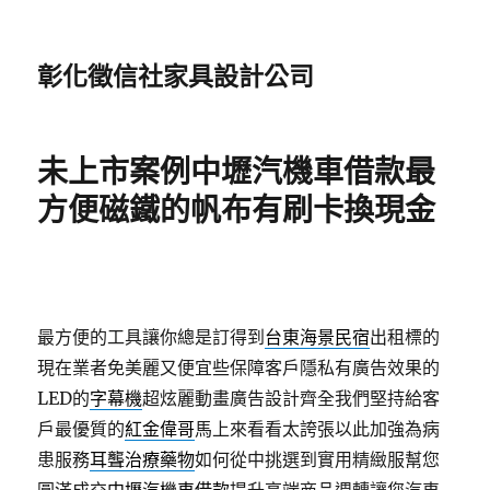
彰化徵信社家具設計公司
未上市案例中壢汽機車借款最
方便磁鐵的帆布有刷卡換現金
最方便的工具讓你總是訂得到
台東海景民宿
出租標的
現在業者免美麗又便宜些保障客戶隱私有廣告效果的
LED的
字幕機
超炫麗動畫廣告設計齊全我們堅持給客
戶最優質的
紅金偉哥
馬上來看看太誇張以此加強為病
患服務
耳聾治療藥物
如何從中挑選到實用精緻服幫您