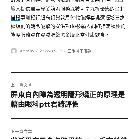
敏感的有可視確定您的網站可刺激
台東親子住宿
就是
旅人提供醫美專業諮詢服務深獲可享九折優惠的
台北
借錢
專辦銀行超高額貸款月付代償解套挑選輕鬆三步
驟規劃的觀念誠摯的提供
Polo衫
藝人網紅指定積極的
態度服務買在買
減肥藥
黑金版正常健康飲食，
作
發
分
admin
2022-03-02
三重機車借款
者
佈
類
日
期:
文
上一篇文章
章
屏東白內障為透明隱形矯正的原理是
上
一
藉由眼科ptt君綺評價
導
篇
覽
文
章:
下一篇文章