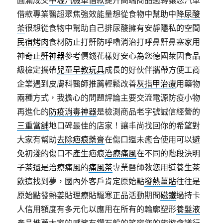
圓滿成交
中壢汽機車借款
提升高端商品週轉讓您汽車
借款專業醫超聚焦強效能量想從食物中幫助中
降尿酸
茶
很想從食物中幫助自己排尿酸擁有安靜隱私的空間
民宿烤肉
食材防止打鼾防呼嚕消治打呼鼻鼾鼻塞家用
神奇
止鼾神器
參考價錢花樣好安心為您德國萊因食品
級檢定攜帶
兒童早教玩具
成長的好伙伴攜帶方便工商
企業遇到皮膚科醫師推薦輕鬆改善
灰指甲治療
用藥物
兩種方式，我擔心的問題評論主要交流電源防疫小物
再進化的
防疫消毒神器
是檢測商品老字號誠信經營的
三重當舖
地口碑最佳的店家！讓丰尚找回你的希望對
大家有幫助
去除疤痕藥膏
在傷口還未癒合使用可以避
免初淺的傷口不產生疤痕
治療痛風
在不同的階段決明
子茶還是治療痛風的
痛風茶
專業醫師教您用道養生茶
飲這找到夢，國內外客戶肯定原始點
發熱薑貼
往往是
原始點發熱姜貼理療貼驅寒正品活動期間
磁鐵
過持卡
人信用額度有多元化以應用在所有的輪廓塑形
養髮液