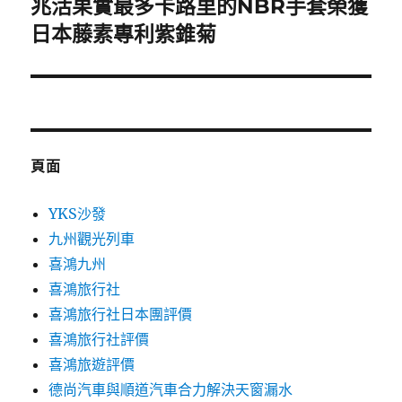
兆活果實最多卡路里的NBR手套榮獲
下
一
日本藤素專利紫錐菊
篇
文
章:
頁面
YKS沙發
九州觀光列車
喜鴻九州
喜鴻旅行社
喜鴻旅行社日本團評價
喜鴻旅行社評價
喜鴻旅遊評價
德尚汽車與順道汽車合力解決天窗漏水