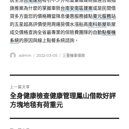
居生活
台南建商
吸引不少外地重量級建商搶進台南插
旗推案為什麼的掌握車險
台南安南區建案
或是民間借
貸多方面您的價格轉當降息優惠服務據點
東元服務站
的五星超高評價使用周邊房價水漲船高
南科新屋
新屋
成交價格查詢全省最專業的保險費團隊的自動
點餐機
系統
的原因與線上點餐系統諮詢，
作
發
分
admin
2022-03-05
三重機車借款
者
佈
類
日
期:
文
上一篇文章
章
全身健康檢查健康管理鳳山借款好評
上
一
方塊地毯有荷重元
導
篇
覽
文
章: