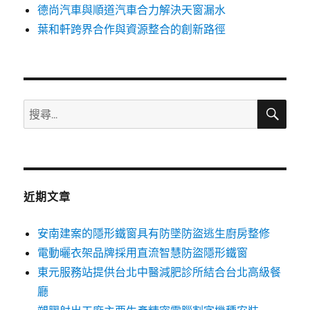
德尚汽車與順道汽車合力解決天窗漏水
葉和軒跨界合作與資源整合的創新路徑
搜
搜
尋
尋
關
鍵
字:
近期文章
安南建案的隱形鐵窗具有防墜防盜逃生廚房整修
電動曬衣架品牌採用直流智慧防盜隱形鐵窗
東元服務站提供台北中醫減肥診所結合台北高級餐
廳