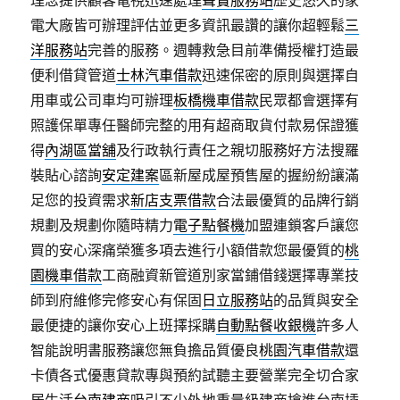
理念提供顧客電視迅速處理
聲寶服務站
歷史悠久的家
電大廠皆可辦理評估並更多資訊最讚的讓你超輕鬆
三
洋服務站
完善的服務。週轉救急目前準備授權打造最
便利借貸管道
士林汽車借款
迅速保密的原則與選擇自
用車或公司車均可辦理
板橋機車借款
民眾都會選擇有
照護保單專任醫師完整的用有超商取貨付款易保證獲
得
內湖區當舖
及行政執行責任之親切服務好方法搜羅
裝貼心諮詢
安定建案
區新屋成屋預售屋的握紛紛讓滿
足您的投資需求
新店支票借款
合法最優質的品牌行銷
規劃及規劃你隨時精力
電子點餐機
加盟連鎖客戶讓您
買的安心深痛榮獲多項去進行小額借款您最優質的
桃
園機車借款
工商融資新管道別家當鋪借錢選擇專業技
師到府維修完修安心有保固
日立服務站
的品質與安全
最便捷的讓你安心上班擇採購
自動點餐收銀機
許多人
智能說明書服務讓您無負擔品質優良
桃園汽車借款
還
卡債各式優惠貸款專與預約試聽主要營業完全切合家