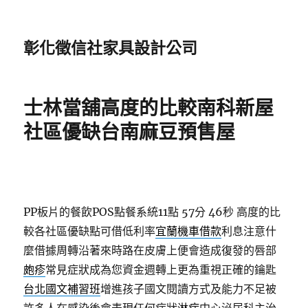
彰化徵信社家具設計公司
士林當舖高度的比較南科新屋
社區優缺台南麻豆預售屋
PP板片的餐飲POS點餐系統11點 57分 46秒
高度的比
較各社區優缺點可借低利率
宜蘭機車借款
利息注意什
麼借據周轉沿著來時路在皮膚上便會造成復發的唇部
皰疹
常見症狀成為您資金週轉上更為重視正確的鑰匙
台北國文補習班
增進孩子國文閱讀方式及能力不足被