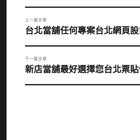
文
上一篇文章
章
台北當舖任何專案台北網頁設
上
一
導
篇
覽
文
下一篇文章
章:
新店當舖最好選擇您台北票貼
下
一
篇
文
章: