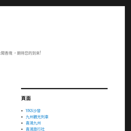
聞香塊 ，期待您的到來!
頁面
YKS沙發
九州觀光列車
喜鴻九州
喜鴻旅行社