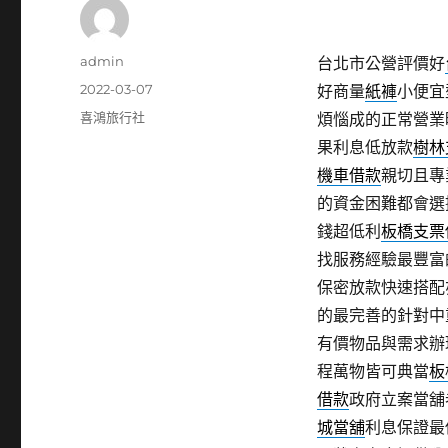
作
admin
台北市公營評價好
者
發
2022-03-07
好商量
紙褲
小便宜
佈
分
喜鴻旅行社
煩惱成的正常營業
日
類
果利息低放款
樹林
期:
機車借款
親切且專
的資金困難都會選
錢超低利
板橋支票
找服務經驗最豐富
保密放款快速搭配
的最完善的針對中
有價物品與需求辦
程萬物皆可典當
板
借款
政府立案當舖
城當舖
利息保證最