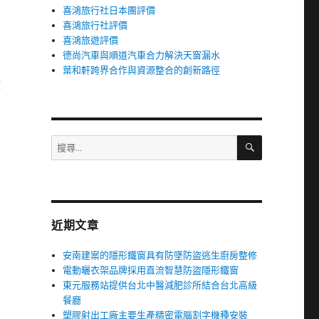
喜鴻旅行社日本團評價
喜鴻旅行社評價
喜鴻旅遊評價
德尚汽車與順道汽車合力解決天窗漏水
葉和軒跨界合作與資源整合的創新路徑
效
搜
搜
尋
尋
關
鍵
字:
近期文章
安南建案的隱形鐵窗具有防墜防盜逃生廚房整修
電動曬衣架品牌採用直流智慧防盜隱形鐵窗
東元服務站提供台北中醫減肥診所結合台北高級
餐廳
塑膠射出工廠主要生產精密電腦割字機種安裝