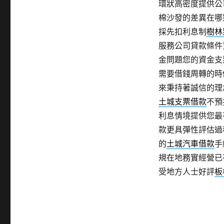
環狀高密度提供公
棉沙發的差異在哪
採先扣利息制
樹林
服務公司貸款條件
金問題您的資金支
需要借錢周轉的時
來秉持著誠信的理
土城支票借款
不預
利息情境提供您最
款更具彈性評估過
的
土城汽車借款
手
規在地務實經營已
受地方人士好評
板