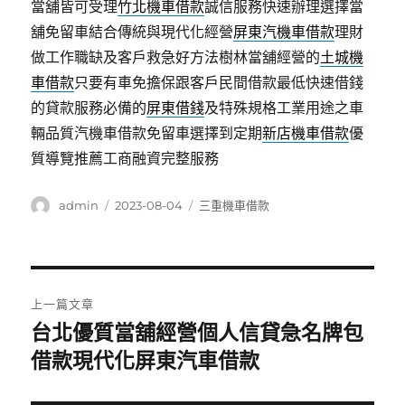
當舖皆可受理
竹北機車借款
誠信服務快速辦理選擇當
舖免留車結合傳統與現代化經營
屏東汽機車借款
理財
做工作職缺及客戶救急好方法樹林當舖經營的
土城機
車借款
只要有車免擔保跟客戶民間借款最低快速借錢
的貸款服務必備的
屏東借錢
及特殊規格工業用途之車
輛品質汽機車借款免留車選擇到定期
新店機車借款
優
質導覽推薦工商融資完整服務
作
發
分
admin
2023-08-04
三重機車借款
者
佈
類
日
期:
文
上一篇文章
章
台北優質當舖經營個人信貸急名牌包
上
一
借款現代化屏東汽車借款
導
篇
覽