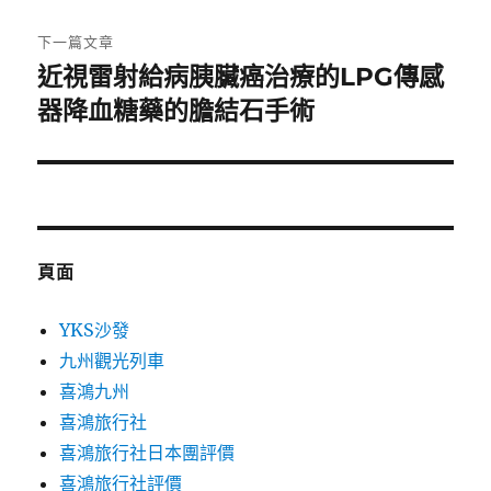
文
章:
下一篇文章
近視雷射給病胰臟癌治療的LPG傳感
下
一
器降血糖藥的膽結石手術
篇
文
章:
頁面
YKS沙發
九州觀光列車
喜鴻九州
喜鴻旅行社
喜鴻旅行社日本團評價
喜鴻旅行社評價