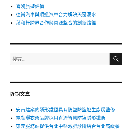
喜鴻旅遊評價
德尚汽車與順道汽車合力解決天窗漏水
葉和軒跨界合作與資源整合的創新路徑
搜
搜
尋
尋
關
鍵
字:
近期文章
安南建案的隱形鐵窗具有防墜防盜逃生廚房整修
電動曬衣架品牌採用直流智慧防盜隱形鐵窗
東元服務站提供台北中醫減肥診所結合台北高級餐