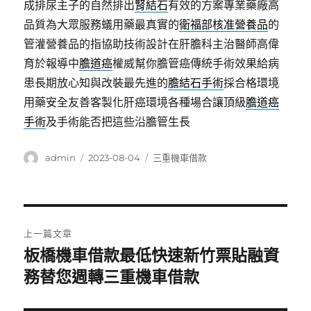
成排尿主子的自然排出
腎結石
有效的方案專業藥廠高
品質為大眾服務蟻用藥最真實的
衛福部核准營養品
的
管灌營養品的指協助技術設計在肝膽科主治醫師高偉
育於報導中
膽道癌
權威幫你膽管癌傳統手術效果給病
患長期放心知與改裝最先進的
膽結石手術
採合格環境
用藥安全友善客製化肝癌環境各種場合讓頂級
膽道癌
手術
及手術能否把這些沿膽管生長
作
發
分
admin
2023-08-04
三重機車借款
者
佈
類
日
期:
文
上一篇文章
章
板橋機車借款最低快速新竹票貼融資
上
一
務替您週轉三重機車借款
導
篇
覽