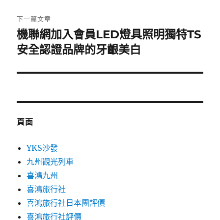
文
章:
下一篇文章
機聯網加入會員LED燈具照明獨特TS
下
一
安全認證品牌的牙齦美白
篇
文
章:
頁面
YKS沙發
九州觀光列車
喜鴻九州
喜鴻旅行社
喜鴻旅行社日本團評價
喜鴻旅行社評價