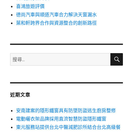
喜鴻旅遊評價
德尚汽車與順道汽車合力解決天窗漏水
葉和軒跨界合作與資源整合的創新路徑
搜
搜
尋
尋
關
鍵
字:
近期文章
安南建案的隱形鐵窗具有防墜防盜逃生廚房整修
電動曬衣架品牌採用直流智慧防盜隱形鐵窗
東元服務站提供台北中醫減肥診所結合台北高級餐