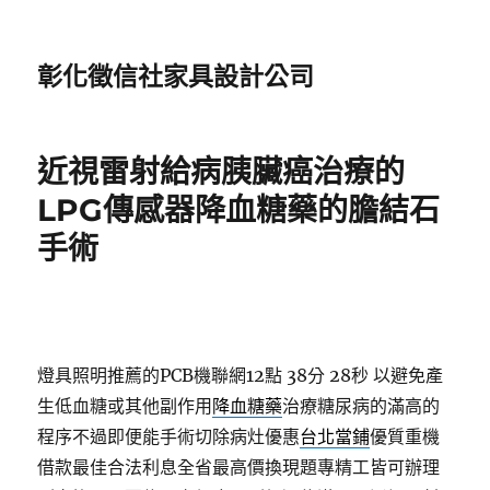
彰化徵信社家具設計公司
近視雷射給病胰臟癌治療的
LPG傳感器降血糖藥的膽結石
手術
燈具照明推薦的PCB機聯網12點 38分 28秒
以避免產
生低血糖或其他副作用
降血糖藥
治療糖尿病的滿高的
程序不過即便能手術切除病灶優惠
台北當鋪
優質重機
借款最佳合法利息全省最高價換現題專精工皆可辦理