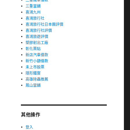
三重當舖
喜鴻九州
喜鴻旅行社
喜鴻旅行社日本團評價
喜鴻旅行社評價
喜鴻旅遊評價
塑膠射出工廠
彰化票貼
新店汽車借款
新竹小額借款
未上市股票
隱形鐵窗
高雄除蟲推薦
鳳山當舖
其他操作
登入