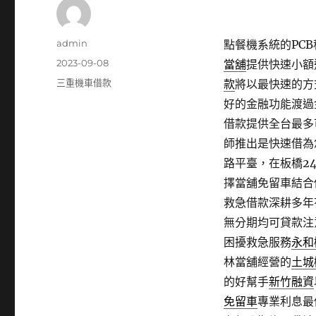
作
admin
點餐機系統的PCB移
者
發
2023-09-08
當舖
提供快速小額
佈
分
三重機車借款
款
將以最快速的方
日
類
好的金融功能渡過
期:
借款提供全台最多
師推出是快速借為
路平臺，在板橋2
擇當舖免留車結合
救急借款深耕多年
無分期均可貸款注
困擾救急服務
永和
林當舖經營的
土城
的好幫手
新竹融資
免留車
專業利息最