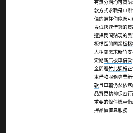
有無分期均可貸讓
款方式求職是申辦
佳的選擇你能既可
最低快速借錢的貸
選擇民間貼現的民
板橋區的同業
板橋
人相關需求
新竹支
定期
新店機車借款
金問題
竹北週轉
正
車借款
服務專業新
款
且車輛仍然依您
品質更精神保密行
重要的條件機車借
押品價值息服務