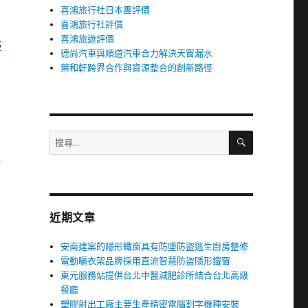
喜鴻旅行社日本團評價
喜鴻旅行社評價
喜鴻旅遊評價
北
德尚汽車與順道汽車合力解決天窗漏水
葉和軒跨界合作與資源整合的創新路徑
搜
搜
尋
尋
選
關
鍵
字:
近期文章
安南建案的隱形鐵窗具有防墜防盜逃生廚房整修
電動曬衣架品牌採用直流智慧防盜隱形鐵窗
東元服務站提供台北中醫減肥診所結合台北高級
餐廳
塑膠射出工廠主要生產精密電腦割字機種安裝