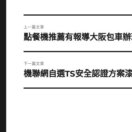
文
上一篇文章
章
點餐機推薦有報導大阪包車辦
上
一
導
篇
覽
文
下一篇文章
章:
機聯網自選TS安全認證方案
下
一
篇
文
章: