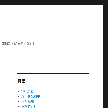
聞香塊 ，期待您的到來!
頁面
YKS沙發
九州觀光列車
喜鴻九州
喜鴻旅行社