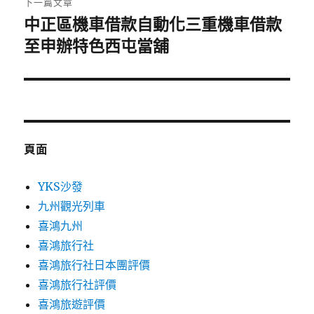
下一篇文章
中正區機車借款自動化三重機車借款
下
一
至申辦特色西屯當舖
篇
文
章:
頁面
YKS沙發
九州觀光列車
喜鴻九州
喜鴻旅行社
喜鴻旅行社日本團評價
喜鴻旅行社評價
喜鴻旅遊評價