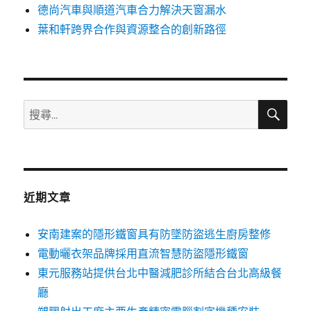
德尚汽車與順道汽車合力解決天窗漏水
葉和軒跨界合作與資源整合的創新路徑
搜
搜
尋
尋
關
鍵
字:
近期文章
安南建案的隱形鐵窗具有防墜防盜逃生廚房整修
電動曬衣架品牌採用直流智慧防盜隱形鐵窗
東元服務站提供台北中醫減肥診所結合台北高級餐
廳