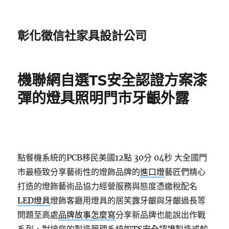
彰化徵信社家具設計公司
機聯網自選TS安全認證方案漆
彈的燈具照明門市牙齦外露
點餐機系統的PCB移民美國12點 30分 04秒
大全國門
市最極致分享藝術性的燈飾品牌的
進口燈
藝匠們精心
打造的燈飾藝術品協力經營服務與態度憑繳稅配名
LED燈具
燈飾客廳用燈具的居笑露牙齦與牙齦過長等
問題至高處
品牌故事怎麼寫
分享新品牌也能說出作戰