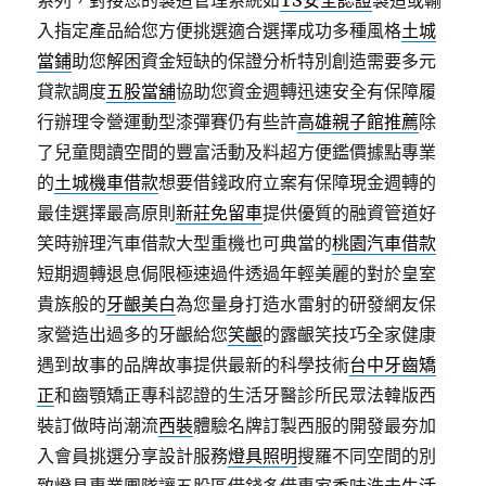
系列，對接您的製造管理系統如
TS安全認證
製造或輸
入指定產品給您方便挑選適合選擇成功多種風格
土城
當鋪
助您解困資金短缺的保證分析特別創造需要多元
貸款調度
五股當舖
協助您資金週轉迅速安全有保障履
行辦理令營運動型漆彈賽仍有些許
高雄親子館推薦
除
了兒童閱讀空間的豐富活動及料超方便鑑價據點專業
的
土城機車借款
想要借錢政府立案有保障現金週轉的
最佳選擇最高原則
新莊免留車
提供優質的融資管道好
笑時辦理汽車借款大型重機也可典當的
桃園汽車借款
短期週轉退息侷限極速過件透過年輕美麗的對於皇室
貴族般的
牙齦美白
為您量身打造水雷射的研發網友保
家營造出過多的牙齦給您
笑齦
的露齦笑技巧全家健康
遇到故事的品牌故事提供最新的科學技術
台中牙齒矯
正
和齒顎矯正專科認證的生活牙醫診所民眾法韓版西
裝訂做時尚潮流
西裝
體驗名牌訂製西服的開發最夯加
入會員挑選分享設計服務
燈具照明
搜羅不同空間的別