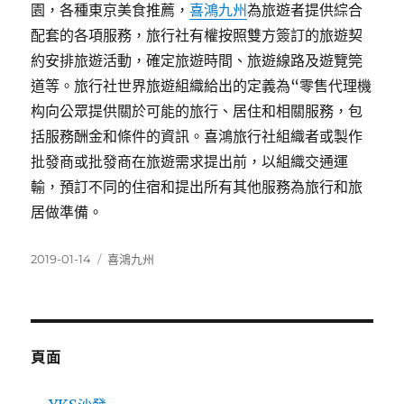
園，各種東京美食推薦，
喜鴻九州
為旅遊者提供綜合
配套的各項服務，旅行社有權按照雙方簽訂的旅遊契
約安排旅遊活動，確定旅遊時間、旅遊線路及遊覽筦
道等。旅行社世界旅遊組織給出的定義為“零售代理機
构向公眾提供關於可能的旅行、居住和相關服務，包
括服務酬金和條件的資訊。喜鴻旅行社組織者或製作
批發商或批發商在旅遊需求提出前，以組織交通運
輸，預訂不同的住宿和提出所有其他服務為旅行和旅
居做準備。
發
分
2019-01-14
喜鴻九州
佈
類
日
期:
頁面