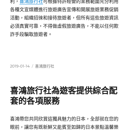
利，
喜鴻旅行社
可根據特許經營的業務範圍充分利用
各種文宣媒體進行旅遊廣告宣傳和開展旅遊業務促銷
活動，組織招徠和接待旅遊者，但所有這些旅遊資訊
必須真實可靠，不得做虛假旅遊廣告，不能以任何欺
詐手段騙取旅遊者。
發
分
2019-01-14
喜鴻旅行社
佈
類
日
期:
喜鴻旅行社為遊客提供綜合配
套的各項服務
喜鴻帶您共同欣賞這獨具魅力的日本，全部就在您的
眼前，讓您有既新鮮又能賓至如歸的日本景點溫馨樂