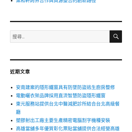
葉和軒跨界合作與資源整合的創新路徑
搜
搜
尋
尋
關
鍵
字:
近期文章
安南建案的隱形鐵窗具有防墜防盜逃生廚房整修
電動曬衣架品牌採用直流智慧防盜隱形鐵窗
東元服務站提供台北中醫減肥診所結合台北高級餐
廳
塑膠射出工廠主要生產精密電腦割字機種安裝
高雄當舖多年優質彰化票貼當舖提供合法經營高雄