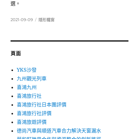
選。
發
分
2021-09-09
隱形鐵窗
佈
類
日
期:
頁面
YKS沙發
九州觀光列車
喜鴻九州
喜鴻旅行社
喜鴻旅行社日本團評價
喜鴻旅行社評價
喜鴻旅遊評價
德尚汽車與順道汽車合力解決天窗漏水