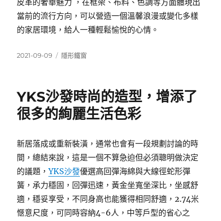
皮革的奢華魅力 ，在框架、布料、色調等方面體現出
當前的流行方向，可以營造一個溫馨浪漫或變化多樣
的家居環境，給人一種輕鬆愉悅的心情。
發
分
2021-09-09
隱形鐵窗
佈
類
日
期:
YKS沙發時尚的造型，增添了
很多的絢麗生活色彩
新居落成或重新裝潢，通常也會有一段規劃討論的時
間，總結來說，這是一個不算急迫但必須聰明做決定
的議題，
YKS沙發
優選高回彈海綿與大線徑蛇形彈
簧，承力穩固，回彈迅速，黃金坐寬坐深比，坐感舒
適，穩妥享受，不同身高也能獲得相同舒適，2.74米
愜意尺度，可同時容納4-6人，中等戶型的省心之