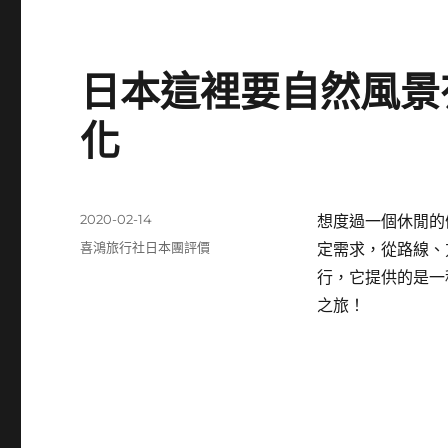
日本這裡要自然風景
化
發
2020-02-14
想度過一個休閒的
佈
分
喜鴻旅行社日本團評價
定需求，從路線、
日
類
行，它提供的是一
期:
之旅！