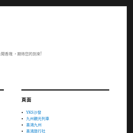
聞香塊 ，期待您的到來!
頁面
YKS沙發
九州觀光列車
喜鴻九州
喜鴻旅行社