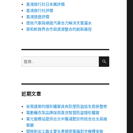
喜鴻旅行社日本團評價
喜鴻旅行社評價
喜鴻旅遊評價
德尚汽車與順道汽車合力解決天窗漏水
葉和軒跨界合作與資源整合的創新路徑
搜
搜
尋
尋
關
鍵
字:
近期文章
安南建案的隱形鐵窗具有防墜防盜逃生廚房整修
電動曬衣架品牌採用直流智慧防盜隱形鐵窗
東元服務站提供台北中醫減肥診所結合台北高級
餐廳
塑膠射出工廠主要生產精密電腦割字機種安裝