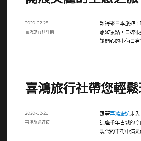
發
2020-02-28
難得來日本旅遊，
佈
分
喜鴻旅行社評價
旅遊景點，口碑很
日
類
讓開心的小倆口有
期:
喜鴻旅行社帶您輕鬆
發
2020-02-28
跟著
喜鴻旅遊
走入
佈
分
喜鴻旅遊評價
這座千年古城的寧
日
類
現代的市街中滿足
期: