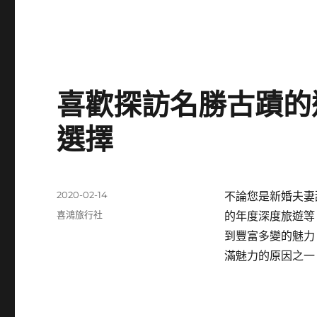
喜歡探訪名勝古蹟的
選擇
發
2020-02-14
不論您是新婚夫妻
佈
分
喜鴻旅行社
的年度深度旅遊等
日
類
到豐富多變的魅力
期:
滿魅力的原因之一