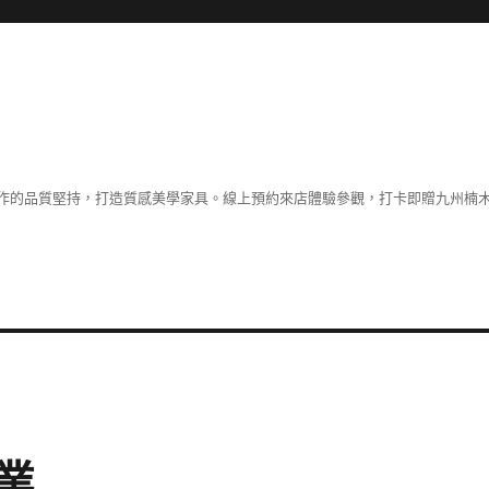
作的品質堅持，打造質感美學家具。線上預約來店體驗參觀，打卡即贈九州楠木
業