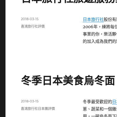
發
2018-03-15
日本旅行社
股份有
佈
分
喜鴻旅行社評價
2006年，練將
日
類
事業的你，樂活夥
期:
的加入成為我們的
冬季日本美食烏冬面
發
2018-03-15
冬季最受歡迎的
日
佈
分
喜鴻旅行社日本團評價
蔥、蔬菜和一個雞
日
類
用，一碗烏冬面下