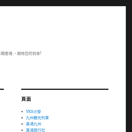
聞香塊 ，期待您的到來!
頁面
YKS沙發
九州觀光列車
喜鴻九州
喜鴻旅行社