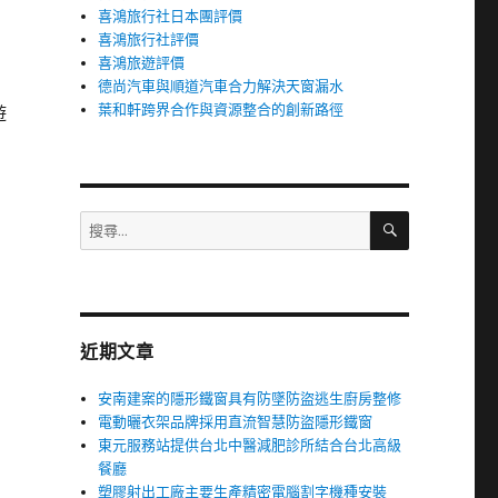
喜鴻旅行社日本團評價
喜鴻旅行社評價
喜鴻旅遊評價
德尚汽車與順道汽車合力解決天窗漏水
葉和軒跨界合作與資源整合的創新路徑
遊
搜
搜
尋
尋
關
鍵
字:
近期文章
安南建案的隱形鐵窗具有防墜防盜逃生廚房整修
電動曬衣架品牌採用直流智慧防盜隱形鐵窗
東元服務站提供台北中醫減肥診所結合台北高級
餐廳
塑膠射出工廠主要生產精密電腦割字機種安裝