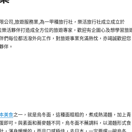
限公司,旅遊服務業,為一甲種旅行社，樂活旅行社成立成立於
每位樂活夥伴打造成全方位的旅遊專家，歡迎有企圖心及想學習旅
伴們每位都活潑外向工作，對旅遊事業充滿熱忱，亦竭誠歡迎您
夥伴。
本美食
之一，就是烏冬面，這種面粗粗的，煮成熱湯麵，加上青
蛋即可。與素面和蕎麥麵不同，烏冬面不蘸調料，以湯麵形式食
肚，渾身暖暖的，而且口感極佳，去日本，一定要嚐一碗烏冬