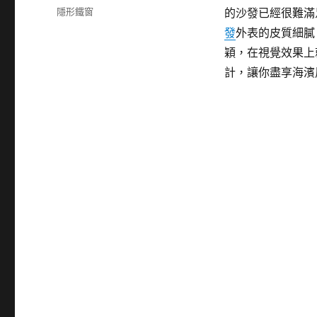
佈
分
隱形鐵窗
的沙發已經很難滿
日
類
發
外表的皮質細膩
期:
穎，在視覺效果上
計，讓你盡享海濱