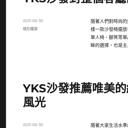
發
2021-06-30
隨著人們對時尚的
佈
分
隱形鐵窗
樣一款沙發椅擺放
日
類
單人椅、腳凳等單
期:
睞的選擇，也是主
YKS沙發推薦唯美
風光
發
2021-06-30
隨著大家生活水準