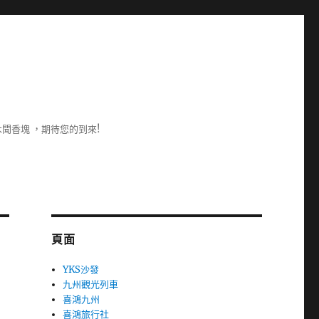
聞香塊 ，期待您的到來!
頁面
YKS沙發
九州觀光列車
喜鴻九州
喜鴻旅行社