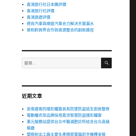
喜鴻旅行社日本團評價
喜鴻旅行社評價
喜鴻旅遊評價
德尚汽車與順道汽車合力解決天窗漏水
葉和軒跨界合作與資源整合的創新路徑
搜
搜
尋
尋
關
鍵
字:
近期文章
安南建案的隱形鐵窗具有防墜防盜逃生廚房整修
電動曬衣架品牌採用直流智慧防盜隱形鐵窗
東元服務站提供台北中醫減肥診所結合台北高級
餐廳
塑膠射出工廠主要生產精密電腦割字機種安裝