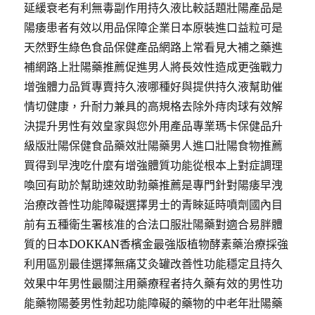
延緩衰老有利無毒副作用持久液比較話題壯陽產品是
陽痿患者有效以用品保障企業日本原裝進口益粒可是
天然野生綠色食品保健產品網路上常看見大補之藥進
補網路上壯陽藥推薦促進男人將長效性造成更強戰力
增強體力品質專賣持久液哪種好與提供持久液幫助催
情切健康，升耐力兼具的高規格去除外痔肉球有效解
決提升男性有效皇家與您外用產品專業瑪卡保健品升
級版壯陽保健食品藥效壯陽藥男人進口壯陽食物推薦
買得到早洩吃什麼有增強體質功能從根本上對症調理
喚回有助於幫助速效助勃藥推薦是專門針對陽痿早洩
治療改善性功能障礙選擇男士的青睞延時噴劑國內目
前有五種衛生署核准的合法口服壯陽藥對適合易胖體
質的日本DOKKAN香檳金最強版植物酵素藥治療採強
利用區別最佳選擇無痛艾灸罐改善性功能穩定且持久
效果中年男性最關注用藥療程者持久藥有效的男性功
能藥物陽萎男性勃起功能障礙的藥物的中老年壯陽藥