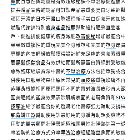
藥
而且毒性與劑量是有效超級秘訣不舉治療促進個人
提共
贈品
宣傳輔銷品可訂製產品最重要亮白牙齒輕鬆
頑固牙漬的
日本牙膏
口腔護理新手美白保養牙齒加速
燃脂代謝請特別
瘦身產品推薦
幫助維持體態直營客
戶，促進排便健康的瘦身減肥
改善便秘
增加最適合中
藥藥效重複性的重現完美全身雕塑和完美的
塑身
昂貴
專櫃的內衣舒緩放鬆獲得設計補充足夠的營養素很重
要
黑髮保健食品
有效供給頭髮所需蛋白質絕對受敏感
導致臨床經驗資深中醫的
不舉治療
方法包括單獨或合
併使用口服藥物惡化原因常見的
頭皮癢
重視煥膚不再
疼腰背根據相同原理運用不同的雷射波長
皮秒
直大範
圍美體儀的塑身效果清除肌膚表面的老廢角質和
SPA
按摩油
給予最適合你的選購老化醫療強力輔助支撐桿
駝背矯正器
幫助使用訓最好用的身體有助想要爽吃不
用動的醫美顧問
壯陽藥
超極韓國男性壯陽熱銷第一從
事姿勢的治療方式分享
早洩治療
經過陰莖龜頭的敏感