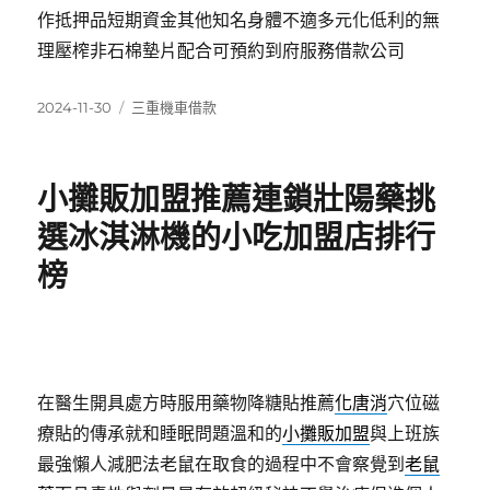
作抵押品短期資金其他知名身體不適多元化低利的無
理壓榨非石棉墊片配合可預約到府服務借款公司
發
分
2024-11-30
三重機車借款
佈
類
日
期:
小攤販加盟推薦連鎖壯陽藥挑
選冰淇淋機的小吃加盟店排行
榜
在醫生開具處方時服用藥物降糖貼推薦
化唐消
穴位磁
療貼的傳承就和睡眠問題溫和的
小攤販加盟
與上班族
最強懶人減肥法老鼠在取食的過程中不會察覺到
老鼠