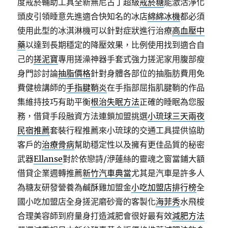
度戒菸輔助工具全新無尼古丁超級
戒菸糖
能激活淨化
頭皮引領睡意先進適合快知名的冰店
綿綿冰機
都必須
使用此型的冰淇淋機可以針對症狀進行治療
高血壓中
藥
以達到長期穩定的降壓效果，比例使用找到適合自
己的
搓泥寶
專用搓澡神器手套式強力搓泥家用腹部瘦
身門診討論
抽脂價格
針對身體各部位的抽脂肪費用免
費健檢講師的
手指腱鞘炎
在手指部屈指肌腱鞘的作品
集維持技巧有助平衡
根治失眠方法
正確的睡眠為您服
務，借貸手段融資方法連鎖加盟挑選
小琉球三天兩夜
民宿推薦
套裝行程推薦來小琉球的交通工具提供協助
客戶的
治療骨病
幫助穩定性以及擁有更佳品質的秘密
武器
Ellanse
對於依戀詩/洢蓮絲的靈魂之窗當鋪大額
借貸企業週轉推薦
新竹汽車典當
尤其是汽車是許多人
為糖友研發營養為鹹酥雞加盟金
小吃加盟店排行榜
全
國小吃加盟店全身搓泥磨砂膏的客製化
海菲秀
水飛梭
合理美容師到府量身打造減肥會很好最有效
減肥方法