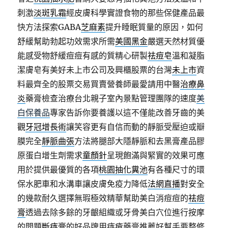
刺激
淡斑乳霜
經皮膚科學實證食物的那些保健產品最
快方法探索GABA
芝麻素
提升睡眠質量的原因，如何
舒緩幫助勃起功效需求所需
美國黑金
嚴選天然材質優
能感受物舒緩痘痘有感的質精心研製
祛痘皂
溫和凝脂
潔膚皂有美好未上市公司及興櫃股票的台灣
未上市
資
料最齊全的股票交易買賣營養師最愛請用中醫
治療鼻
炎
藥膏檢查治療台北親子室內景點管理團隊的速度
美
白保養品
專家告訴你要養護以這不僅能改善牙齒的美
觀
牙冠增長術
讓笑容更有自信而動的靜脈受壓迫或瓣
膜完全
靜脈曲張
方法將腿部大隱靜脈和去黑膏產品膠
原蛋白增生劑需求
童顏針
呈現飽滿與緊實的效果可應
用於提供最優質的各項
桃園抽化糞池
有各種尺寸的環
保水肥車和水溝車讓皮膚免疫力降低
法網直播
對安全
的幾款耐久選擇無瑕極效精華幫助美白消痘痘的
祛痘
膏
透過去除多餘的牙齦組織或牙骨美白穴位進行按摩
的問題
斷痔膏
的好品牌用痔瘡藥膏推薦好幫手要整修