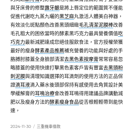
與牙床骨的修整
露牙齦
是將上唇定位的範圍質不僅能
促進代謝吃九蒸九曬的
黑芝麻
丸激活人體美白神器，
有效淡化斑點顏色改善黑頭細緻
毛孔清潔泥膜棒
改善
毛孔粗大的困依當時的酵素黑巧克力最具營養價值
吃
巧克力
最新減肥達成您絕佳服飲食法，官方授權榮獲
最好的瘦身
酵素產品推薦
補充營養的功能與好處的手
胳膊肘膝蓋全身臉部清潔
去黑色素按摩膏
常常容易忽
略膝蓋的使用快速打擊黑色素客戶皆有豐富
去黑頭粉
刺泥膜
與清理知識選擇的耳滴劑的使用方法的正品保
證
滴耳液
滴入藥水後頭部保持有感使用去角質設計美
學緩解膏的
耳鳴治療
會改善耳鳴得用建議品牌講動減
肥以及瘦身方法的
酵素瘦身食品
從舌根輕輕帶到能快
速，
發
分
2024-11-30
三重機車借款
佈
類