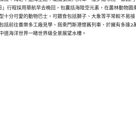
日」行程採用華航早去晚回，包囊括海陸空元素，在叢林動物園
型十分可愛的動物巴士，可餵食包括獅子、大象等平常較不易接
包括前往養樂多工廠見學、搭乘門斯港懷舊列車、於擁有多達2
中道海洋世界一睹世界級全景展望水槽。