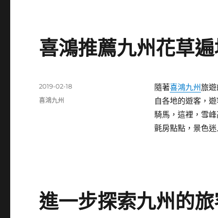
喜鴻推薦九州花草遍
發
2019-02-18
隨著
喜鴻九州
旅遊
佈
分
喜鴻九州
自各地的遊客，遊
日
類
騎馬，這裡，雪峰
期:
氈房點點，景色迷
進一步探索九州的旅