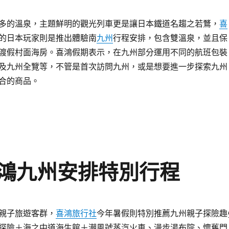
多的溫泉，主題鮮明的觀光列車更是讓日本鐵道名趨之若鶩，
喜
的日本玩家則是推出體驗南
九州
行程安排，包含雙溫泉，並且保
渡假村面海房。喜鴻假期表示，在九州部分運用不同的航班包裝
及九州全覽等，不管是首次訪問九州，或是想要進一步探索九州
合的商品。
鴻九州安排特別行程
親子旅遊客群，
喜鴻旅行社
今年暑假則特別推薦九州親子探險趣
探險＋海之中道海生館＋潮風號蒸汽火車、漫步湯布院、懷舊門