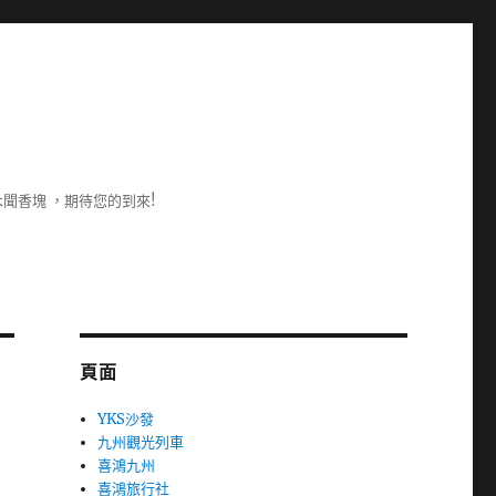
聞香塊 ，期待您的到來!
頁面
YKS沙發
九州觀光列車
喜鴻九州
喜鴻旅行社