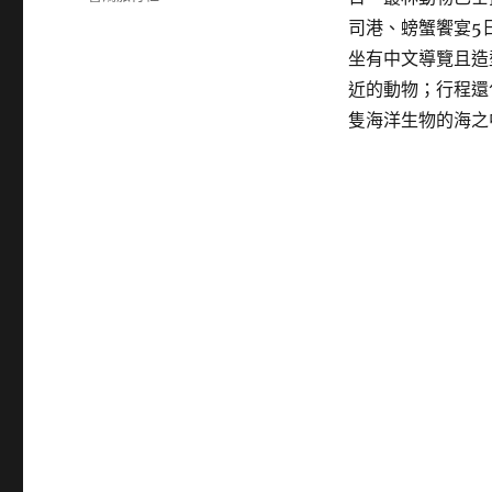
日
類
司港、螃蟹饗宴5
期:
坐有中文導覽且造
近的動物；行程還
隻海洋生物的海之