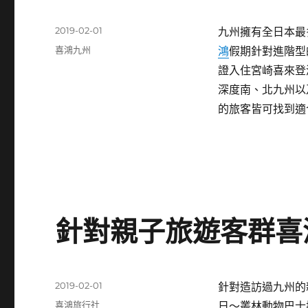
發
2019-02-01
九州擁有全日本最
佈
分
喜鴻九州
鴻
假期針對進階型
日
類
證入住宮崎喜來登
期:
深度南、北九州以
的旅客皆可找到適
針對親子旅遊客群喜
發
2019-02-01
針對造訪過九州的
佈
分
喜鴻旅行社
日～叢林動物巴士