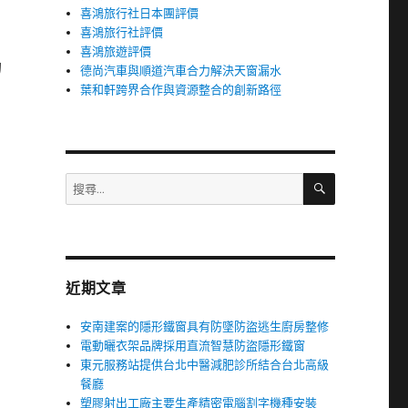
喜鴻旅行社日本團評價
喜鴻旅行社評價
喜鴻旅遊評價
的
德尚汽車與順道汽車合力解決天窗漏水
葉和軒跨界合作與資源整合的創新路徑
搜
搜
尋
尋
關
鍵
字:
近期文章
安南建案的隱形鐵窗具有防墜防盜逃生廚房整修
電動曬衣架品牌採用直流智慧防盜隱形鐵窗
東元服務站提供台北中醫減肥診所結合台北高級
餐廳
塑膠射出工廠主要生產精密電腦割字機種安裝