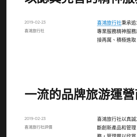
發
2019-02-23
喜鴻旅行社
秉承追
佈
分
喜鴻旅行社
專業服務精神服務
日
類
接再厲、積極進取
期:
一流的品牌旅游運營
發
2019-02-23
喜鴻旅行社以真誠
佈
分
喜鴻旅行社評價
斷創新產品和管理
日
類
務，管理層以欣賞