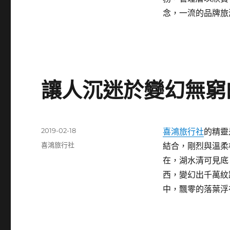
期:
念，一流的品牌旅
讓人沉迷於變幻無窮
發
2019-02-18
喜鴻旅行社
的精靈
佈
分
喜鴻旅行社
結合，剛烈與溫柔
日
類
在，湖水清可見底
期:
西，變幻出千萬紋
中，飄零的落葉浮