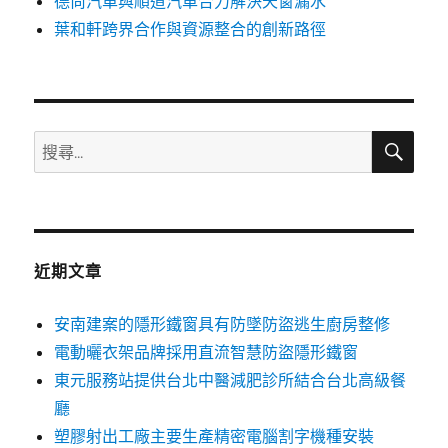
德尚汽車與順道汽車合力解決天窗漏水
葉和軒跨界合作與資源整合的創新路徑
搜
搜
尋
尋
關
鍵
字:
近期文章
安南建案的隱形鐵窗具有防墜防盜逃生廚房整修
電動曬衣架品牌採用直流智慧防盜隱形鐵窗
東元服務站提供台北中醫減肥診所結合台北高級餐
廳
塑膠射出工廠主要生產精密電腦割字機種安裝