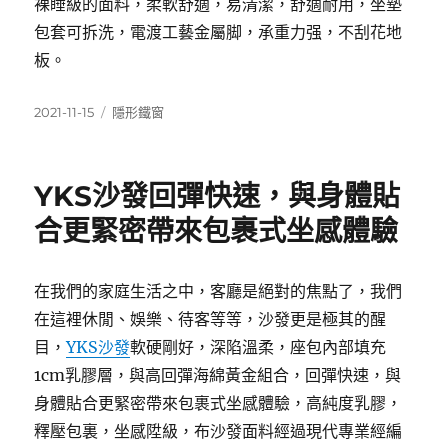
裸睡級的面料，柔軟舒適，易清潔，舒適耐用，坐墊
包套可拆洗，電渡工藝金屬脚，承重力强，不刮花地
板。
發
分
2021-11-15
隱形鐵窗
佈
類
日
期:
YKS沙發回彈快速，與身體貼
合更緊密帶來包裹式坐感體驗
在我們的家庭生活之中，客廳是絕對的焦點了，我們
在這裡休閒、娛樂、待客等等，沙發更是極其的醒
目，
YKS沙發
軟硬剛好，深陷溫柔，座包內部填充
1cm乳膠層，與高回彈海綿黃金組合，回彈快速，與
身體貼合更緊密帶來包裹式坐感體驗，高純度乳膠，
釋壓包裏，坐感陞級，布沙發面料經過現代專業經編