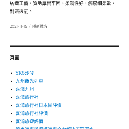
紡織工藝，質地厚實牢固、柔韌性好，觸感細柔軟，
耐磨透氣。
發
分
2021-11-15
隱形鐵窗
佈
類
日
期:
頁面
YKS沙發
九州觀光列車
喜鴻九州
喜鴻旅行社
喜鴻旅行社日本團評價
喜鴻旅行社評價
喜鴻旅遊評價